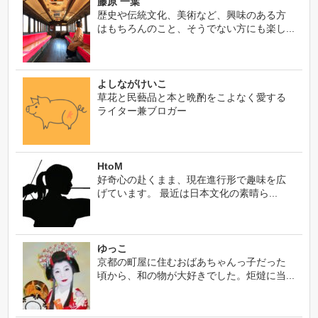
藤原 一葉
歴史や伝統文化、美術など、興味のある方
はもちろんのこと、そうでない方にも楽し...
よしながけいこ
草花と民藝品と本と晩酌をこよなく愛する
ライター兼ブロガー
HtoM
好奇心の赴くまま、現在進行形で趣味を広
げています。 最近は日本文化の素晴ら...
ゆっこ
京都の町屋に住むおばあちゃんっ子だった
頃から、和の物が大好きでした。炬燵に当...