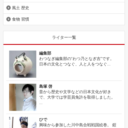
風土 歴史
食物 習慣
ライター一覧
編集部
わつなぎ編集部の“わつ乃となぎ吉”です。
日本の文化とつなぐ、人と人をつなぐ...
島塚 啓
昔から歴史や文学などの日本文化が好き
で、大学では学芸員免許を取得しました。
...
ひで
興味から参加した川中島合戦戦国絵巻。 鎧