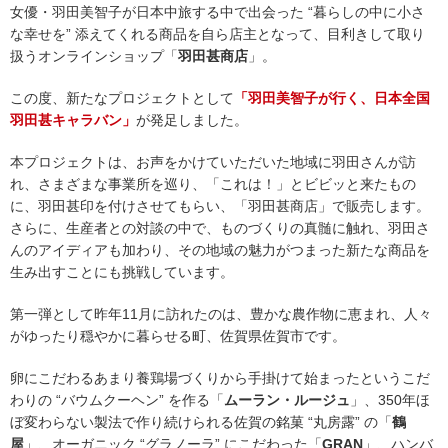
女優・羽田美智子が日本中旅する中で出会った “暮らしの中に小さ
な幸せを” 添えてくれる商品を自ら店主となって、目利きして取り
扱うオンラインショップ「
羽田甚商店
」。
この度、新たなプロジェクトとして
「羽田美智子が行く、日本全国
羽田甚キャラバン」
が発足しました。
本プロジェクトは、お声をかけていただいた地域に羽田さんが訪
れ、さまざまな事業所を巡り、「これは！」とビビッと来たもの
に、羽田甚印を付けさせてもらい、「羽田甚商店」で販売します。
さらに、生産者との対談の中で、ものづくりの真髄に触れ、羽田さ
んのアイディアも加わり、その地域の魅力がつまった新たな商品を
生み出すことにも挑戦しています。
第一弾として昨年11月に訪れたのは、豊かな農作物に恵まれ、人々
がゆったり穏やかに暮らせる町、佐賀県佐賀市です。
卵にこだわるあまり養鶏場づくりから手掛けて始まったというこだ
わりの “バウムクーヘン” を作る「
ムーラン・ルージュ
」、350年ほ
ぼ変わらない製法で作り続けられる佐賀の銘菓 “丸房露” の「
鶴
屋
」、オーガニック “グラノーラ” にこだわった「
GRAN
」、ハンバ