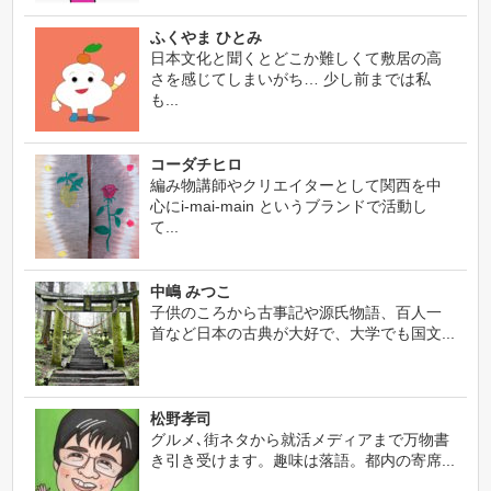
ふくやま ひとみ
日本文化と聞くとどこか難しくて敷居の高
さを感じてしまいがち… 少し前までは私
も...
コーダチヒロ
編み物講師やクリエイターとして関西を中
心にi-mai-main というブランドで活動し
て...
中嶋 みつこ
子供のころから古事記や源氏物語、百人一
首など日本の古典が大好で、大学でも国文...
松野孝司
グルメ､街ネタから就活メディアまで万物書
き引き受けます。趣味は落語。都内の寄席...