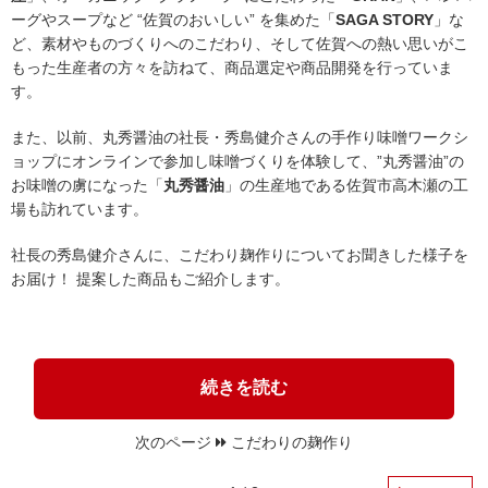
ーグやスープなど “佐賀のおいしい” を集めた「
SAGA STORY
」な
ど、素材やものづくりへのこだわり、そして佐賀への熱い思いがこ
もった生産者の方々を訪ねて、商品選定や商品開発を行っていま
す。
また、以前、丸秀醤油の社長・秀島健介さんの手作り味噌ワークシ
ョップにオンラインで参加し味噌づくりを体験して、”丸秀醤油”の
お味噌の虜になった「
丸秀醤油
」の生産地である佐賀市高木瀬の工
場も訪れています。
社長の秀島健介さんに、こだわり麹作りについてお聞きした様子を
お届け！ 提案した商品もご紹介します。
続きを読む
次のページ
こだわりの麹作り