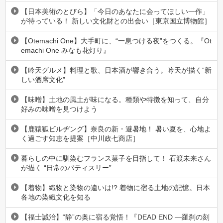
【日本美術のとびら】「今日のあなたに会ってほしい一作」
が待っている！ 新しい文化財との出会い［東京国立博物館］
【Otemachi One】大手町に、“一息つける夜”をつくる。『Ot
emachi One みなも花灯り』
【吟天グルメ】料理と歌、日本酒が響き合う。吟天が描く“新
しい酒席文化”
【味噌】土地の風土が味になる。種類や特徴を知って、自分
好みの味噌を見つけよう
【鹿猿狐ビルヂング】奈良の新・避暑地！ 暑い夏を、心地よ
く過ごす知恵を提案［中川政七商店］
暮らしの中に馴染むフランス菓子を目指して！ 石渡未来さん
が描く “日常のパティスリー”
【着物】織物と染物の違いは!? 着物に宿る土地の記憶。日本
各地の染織文化を知る
【福士誠治】“静”の奥に宿る覚悟！『DEAD END ―羅刹の刻