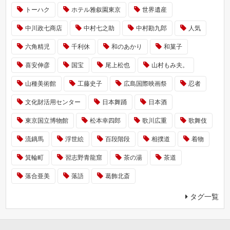
トーハク
ホテル雅叙園東京
世界遺産
中川政七商店
中村七之助
中村勘九郎
人気
六角精児
千利休
和のあかり
和菓子
喜安伸彦
国宝
尾上松也
山村もみ夫。
山種美術館
工藤史子
広島国際映画祭
忍者
文化財活用センター
日本舞踊
日本酒
東京国立博物館
松本幸四郎
歌川広重
歌舞伎
流鏑馬
浮世絵
百段階段
相撲道
着物
箕輪町
習志野青龍窟
茶の湯
茶道
落合亜美
落語
葛飾北斎
タグ一覧