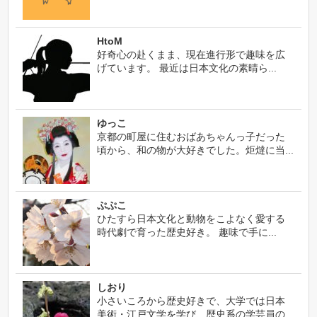
HtoM
好奇心の赴くまま、現在進行形で趣味を広
げています。 最近は日本文化の素晴ら...
ゆっこ
京都の町屋に住むおばあちゃんっ子だった
頃から、和の物が大好きでした。炬燵に当...
ぷぷこ
ひたすら日本文化と動物をこよなく愛する
時代劇で育った歴史好き。 趣味で手に...
しおり
小さいころから歴史好きで、大学では日本
美術・江戸文学を学び、歴史系の学芸員の...