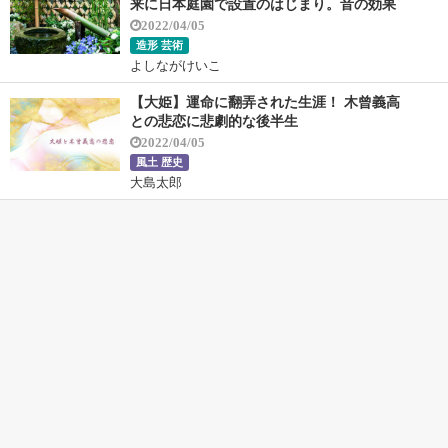
来に日本庭園で設置のはじまり。音の効果
2022/04/05
造形 芸術
よしながけいこ
【大姫】運命に翻弄された生涯！ 木曾義高
との悲恋に悲劇的な後半生
2022/04/05
風土 歴史
大島太郎