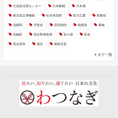
文化財活用センター
日本舞踊
日本酒
東京国立博物館
松本幸四郎
歌川広重
歌舞伎
流鏑馬
浮世絵
百段階段
相撲道
着物
箕輪町
習志野青龍窟
茶の湯
茶道
落合亜美
落語
葛飾北斎
タグ一覧