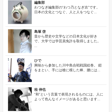
編集部
わつなぎ編集部の“わつ乃となぎ吉”です。
日本の文化とつなぐ、人と人をつなぐ...
島塚 啓
昔から歴史や文学などの日本文化が好き
で、大学では学芸員免許を取得しました。
...
ひで
興味から参加した川中島合戦戦国絵巻。 鎧
をまとい、手には槍に模した棒、腰には...
桂 伸也
“和”という言葉で表現されるものには、人に
よって色んなイメージがあると思います...