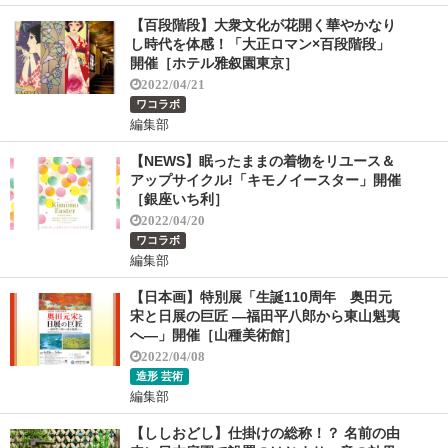
【百段階段】大衆文化が花開く華やかなり
し時代を体感！「大正ロマン×百段階段」
開催［ホテル雅叙園東京］
2022/04/21
ワコラボ
編集部
【NEWS】眠ったままの着物をリユース＆
アップサイクル!「キモノイースター」開催
［銀座いち利］
2022/04/20
ワコラボ
編集部
【日本画】特別展「生誕110周年 奥田元
宋と日展の巨匠 ―福田平八郎から東山魁夷
へ―」開催［山種美術館］
2022/04/08
造形 芸術
編集部
【ししおどし】仕掛けの総称！？ 名前の由