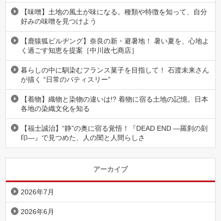
【味噌】土地の風土が味になる。種類や特徴を知って、自分
好みの味噌を見つけよう
【鹿猿狐ビルヂング】奈良の新・避暑地！ 暑い夏を、心地よ
く過ごす知恵を提案［中川政七商店］
暮らしの中に馴染むフランス菓子を目指して！ 石渡未来さん
が描く “日常のパティスリー”
【着物】織物と染物の違いは!? 着物に宿る土地の記憶。日本
各地の染織文化を知る
【福士誠治】“静”の奥に宿る覚悟！『DEAD END ―羅刹の刻
印―』で見つめた、人の闇と人間らしさ
アーカイブ
2026年7月
2026年6月