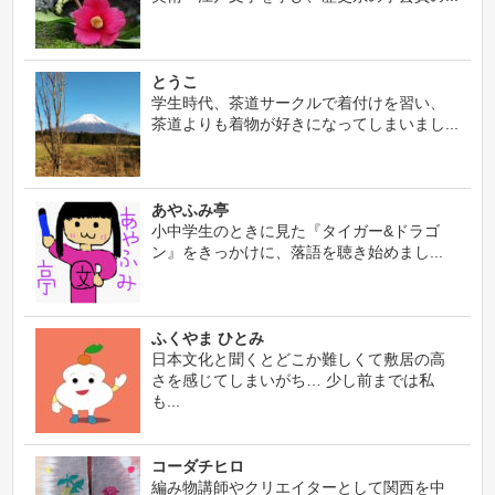
とうこ
学生時代、茶道サークルで着付けを習い、
茶道よりも着物が好きになってしまいまし...
あやふみ亭
小中学生のときに見た『タイガー&ドラゴ
ン』をきっかけに、落語を聴き始めまし...
ふくやま ひとみ
日本文化と聞くとどこか難しくて敷居の高
さを感じてしまいがち… 少し前までは私
も...
コーダチヒロ
編み物講師やクリエイターとして関西を中