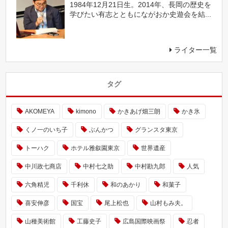
1984年12月21日生。2014年、長岡の歴史を
学びたい有志とともにながおか史遊会を結...
ライター一覧
タグ
AKOMEYA
kimono
かきあげ畑三朗
かき氷
くノ一のいち子
ぶんかつ
グランスタ東京
トーハク
ホテル雅叙園東京
世界遺産
中川政七商店
中村七之助
中村勘九郎
人気
六角精児
千利休
和のあかり
和菓子
喜安伸彦
国宝
尾上松也
山村もみ夫。
山種美術館
工藤史子
広島国際映画祭
忍者