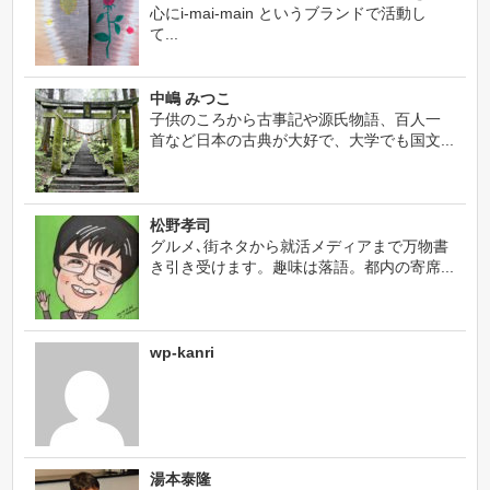
心にi-mai-main というブランドで活動し
て...
中嶋 みつこ
子供のころから古事記や源氏物語、百人一
首など日本の古典が大好で、大学でも国文...
松野孝司
グルメ､街ネタから就活メディアまで万物書
き引き受けます。趣味は落語。都内の寄席...
wp-kanri
湯本泰隆