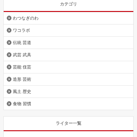
カテゴリ
わつなぎのわ
ワコラボ
伝統 芸道
武芸 武具
芸能 伎芸
造形 芸術
風土 歴史
食物 習慣
ライター一覧