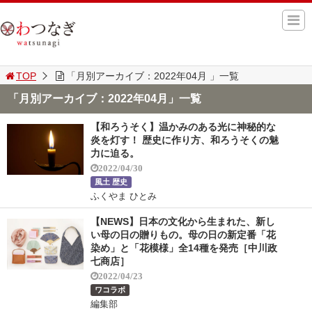
TOP
「月別アーカイブ：2022年04月 」一覧
「月別アーカイブ：2022年04月」一覧
【和ろうそく】温かみのある光に神秘的な
炎を灯す！ 歴史に作り方、和ろうそくの魅
力に迫る。
2022/04/30
風土 歴史
ふくやま ひとみ
【NEWS】日本の文化から生まれた、新し
い母の日の贈りもの。母の日の新定番「花
染め」と「花模様」全14種を発売［中川政
七商店］
2022/04/23
ワコラボ
編集部