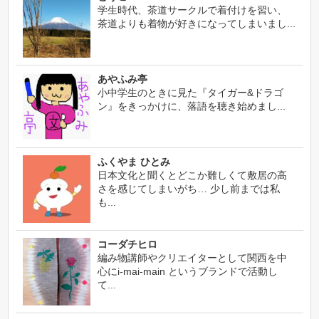
学生時代、茶道サークルで着付けを習い、
茶道よりも着物が好きになってしまいまし...
あやふみ亭
小中学生のときに見た『タイガー&ドラゴ
ン』をきっかけに、落語を聴き始めまし...
ふくやま ひとみ
日本文化と聞くとどこか難しくて敷居の高
さを感じてしまいがち… 少し前までは私
も...
コーダチヒロ
編み物講師やクリエイターとして関西を中
心にi-mai-main というブランドで活動し
て...