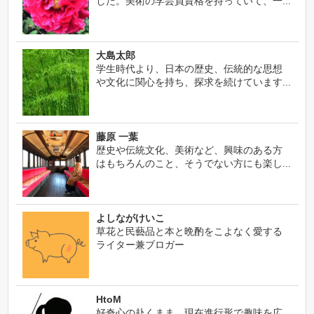
した。美術の学芸員資格を持っていて、一...
大島太郎
学生時代より、日本の歴史、伝統的な思想
や文化に関心を持ち、探求を続けています...
藤原 一葉
歴史や伝統文化、美術など、興味のある方
はもちろんのこと、そうでない方にも楽し...
よしながけいこ
草花と民藝品と本と晩酌をこよなく愛する
ライター兼ブロガー
HtoM
好奇心の赴くまま、現在進行形で趣味を広