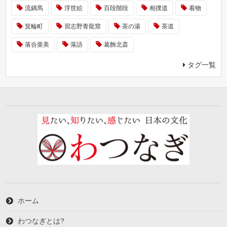
流鏑馬
浮世絵
百段階段
相撲道
着物
箕輪町
習志野青龍窟
茶の湯
茶道
落合亜美
落語
葛飾北斎
タグ一覧
ホーム
わつなぎとは?