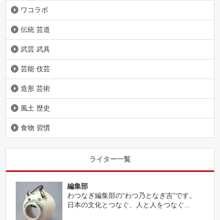
ワコラボ
伝統 芸道
武芸 武具
芸能 伎芸
造形 芸術
風土 歴史
食物 習慣
ライター一覧
編集部
わつなぎ編集部の“わつ乃となぎ吉”です。
日本の文化とつなぐ、人と人をつなぐ...