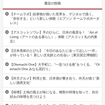
最近の投稿
【チームラボ】絵巻物が描いた世界を、デジタルで描く。
「存在する」という新しい体験［エプソン チームラボボーダ
レス］
【アスコットソワレ】手のひらに、日本の風景を！ 「Art of
Living（アートのある暮らし）」体験［アスコット丸の内東
京］
【日本美術のとびら】「今日のあなたに会ってほしい一作」
が待っている！ 新しい文化財との出会い［東京国立博物館］
【Otemachi One】大手町に、“一息つける夜”をつくる。『Ot
emachi One みなも花灯り』
【吟天グルメ】料理と歌、日本酒が響き合う。吟天が描く“新
しい酒席文化”
【味噌】土地の風土が味になる。種類や特徴を知って、自分
好みの味噌を見つけよう