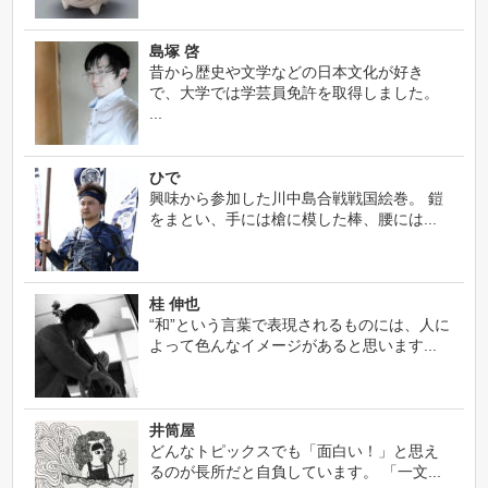
島塚 啓
昔から歴史や文学などの日本文化が好き
で、大学では学芸員免許を取得しました。
...
ひで
興味から参加した川中島合戦戦国絵巻。 鎧
をまとい、手には槍に模した棒、腰には...
桂 伸也
“和”という言葉で表現されるものには、人に
よって色んなイメージがあると思います...
井筒屋
どんなトピックスでも「面白い！」と思え
るのが長所だと自負しています。 「一文...