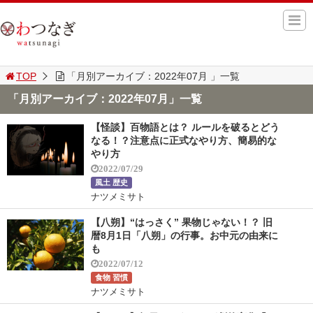
TOP
「月別アーカイブ：2022年07月 」一覧
「月別アーカイブ：2022年07月」一覧
【怪談】百物語とは？ ルールを破るとどう
なる！？注意点に正式なやり方、簡易的な
やり方
2022/07/29
風土 歴史
ナツメミサト
【八朔】“はっさく” 果物じゃない！？ 旧
暦8月1日「八朔」の行事。お中元の由来に
も
2022/07/12
食物 習慣
ナツメミサト