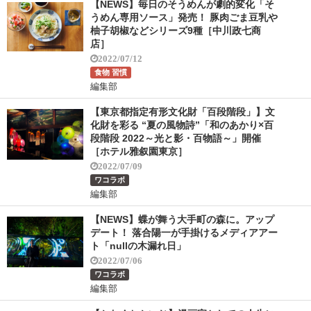
【NEWS】毎日のそうめんが劇的変化「そ
うめん専用ソース」発売！ 豚肉ごま豆乳や
柚子胡椒などシリーズ9種［中川政七商
店］
2022/07/12
食物 習慣
編集部
【東京都指定有形文化財「百段階段」】文
化財を彩る “夏の風物詩”「和のあかり×百
段階段 2022～光と影・百物語～」開催
［ホテル雅叙園東京］
2022/07/09
ワコラボ
編集部
【NEWS】蝶が舞う大手町の森に。アップ
デート！ 落合陽一が手掛けるメディアアー
ト「nullの木漏れ日」
2022/07/06
ワコラボ
編集部