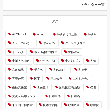
ライター一覧
タグ
AKOMEYA
kimono
かきあげ畑三朗
かき氷
くノ一のいち子
ぶんかつ
グランスタ東京
トーハク
ホテル雅叙園東京
世界遺産
中川政七商店
中村七之助
中村勘九郎
人気
六角精児
千利休
和のあかり
和菓子
喜安伸彦
国宝
尾上松也
山村もみ夫。
山種美術館
工藤史子
広島国際映画祭
忍者
文化財活用センター
日本舞踊
日本酒
東京国立博物館
松本幸四郎
歌川広重
歌舞伎