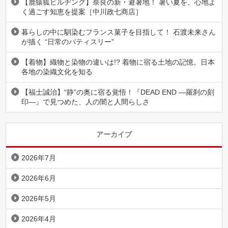
【鹿猿狐ビルヂング】奈良の新・避暑地！ 暑い夏を、心地よ
く過ごす知恵を提案［中川政七商店］
暮らしの中に馴染むフランス菓子を目指して！ 石渡未来さん
が描く “日常のパティスリー”
【着物】織物と染物の違いは!? 着物に宿る土地の記憶。日本
各地の染織文化を知る
【福士誠治】“静”の奥に宿る覚悟！『DEAD END ―羅刹の刻
印―』で見つめた、人の闇と人間らしさ
アーカイブ
2026年7月
2026年6月
2026年5月
2026年4月