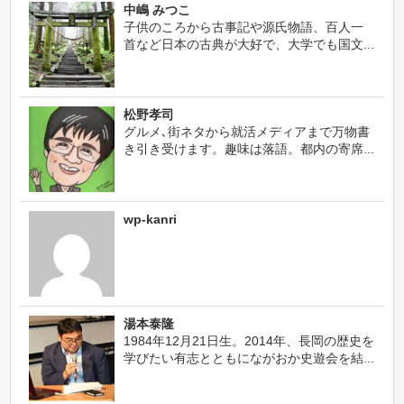
中嶋 みつこ
子供のころから古事記や源氏物語、百人一
首など日本の古典が大好で、大学でも国文...
松野孝司
グルメ､街ネタから就活メディアまで万物書
き引き受けます。趣味は落語。都内の寄席...
wp-kanri
湯本泰隆
1984年12月21日生。2014年、長岡の歴史を
学びたい有志とともにながおか史遊会を結...