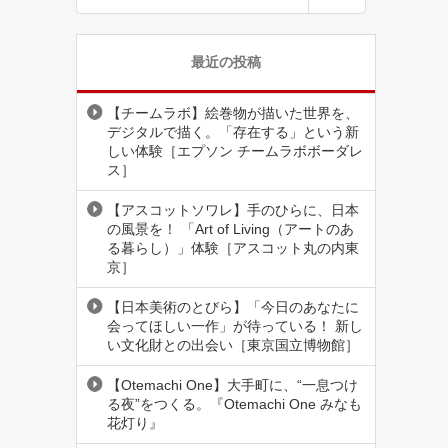
最近の投稿
【チームラボ】絵巻物が描いた世界を、
デジタルで描く。「存在する」という新
しい体験［エプソン チームラボボーダレ
ス］
【アスコットソワレ】手のひらに、日本
の風景を！ 「Art of Living（アートのあ
る暮らし）」体験［アスコット丸の内東
京］
【日本美術のとびら】「今日のあなたに
会ってほしい一作」が待っている！ 新し
い文化財との出会い［東京国立博物館］
【Otemachi One】大手町に、“一息つけ
る夜”をつくる。『Otemachi One みなも
花灯り』