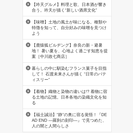
【吟天グルメ】料理と歌、日本酒が響き
合う。吟天が描く“新しい酒席文化”
【味噌】土地の風土が味になる。種類や
特徴を知って、自分好みの味噌を見つけ
よう
【鹿猿狐ビルヂング】奈良の新・避暑
地！ 暑い夏を、心地よく過ごす知恵を提
案［中川政七商店］
暮らしの中に馴染むフランス菓子を目指
して！ 石渡未来さんが描く “日常のパテ
ィスリー”
【着物】織物と染物の違いは!? 着物に宿
る土地の記憶。日本各地の染織文化を知
る
【福士誠治】“静”の奥に宿る覚悟！『DE
AD END ―羅刹の刻印―』で見つめた、
人の闇と人間らしさ