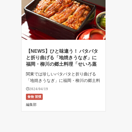
【NEWS】ひと味違う！ バタバタ
と折り曲げる「地焼きうなぎ」に
福岡・柳川の郷土料理「せいろ蒸
し」［北白川（東京・永田町）］
関東では珍しいバタバタと折り曲げる
「地焼きうなぎ」に福岡・柳川の郷土料
理、「うなぎのせいろ蒸し」が味わえる
2024/04/19
うな […]
食物 習慣
編集部