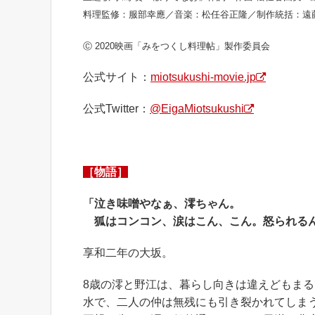
料理監修：服部幸應／音楽：松任谷正隆／制作統括：遠
Ⓒ 2020映画「みをつくし料理帖」製作委員会
公式サイト：
miotsukushi-movie.jp
公式Twitter：
@EigaMiotsukushi
［物語］
「泣き味噌やなぁ、澪ちゃん。
狐はコンコン、涙はこん、こん。怒られるん
享和二年の大坂。
8歳の澪と野江は、暮らし向きは違えどもま
水で、二人の仲は無残にも引き裂かれてしま