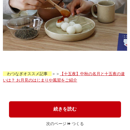
わつなぎオススメ記事
＞＞
【十五夜】中秋の名月と十五夜の違
いは？ お月見のはじまりや風習をご紹介
続きを読む
次のページ
つくる