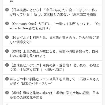
京］
【日本美術のとびら】「今日のあなたに会ってほしい一作」
が待っている！ 新しい文化財との出会い［東京国立博物館］
【Otemachi One】大手町に、“一息つける夜”をつくる。『Ot
emachi One みなも花灯り』
【吟天グルメ】料理と歌、日本酒が響き合う。吟天が描く“新
しい酒席文化”
【味噌】土地の風土が味になる。種類や特徴を知って、自分
好みの味噌を見つけよう
【鹿猿狐ビルヂング】奈良の新・避暑地！ 暑い夏を、心地よ
く過ごす知恵を提案［中川政七商店］
暮らしの中に馴染むフランス菓子を目指して！ 石渡未来さん
が描く “日常のパティスリー”
【着物】織物と染物の違いは!? 着物に宿る土地の記憶。日本
各地の染織文化を知る