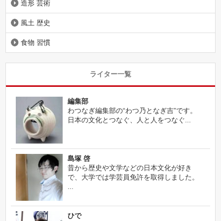
造形 芸術
風土 歴史
食物 習慣
ライター一覧
編集部
わつなぎ編集部の“わつ乃となぎ吉”です。
日本の文化とつなぐ、人と人をつなぐ...
島塚 啓
昔から歴史や文学などの日本文化が好き
で、大学では学芸員免許を取得しました。
...
ひで