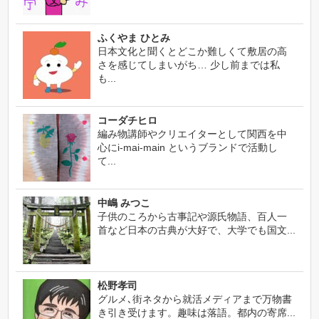
ふくやま ひとみ
日本文化と聞くとどこか難しくて敷居の高
さを感じてしまいがち… 少し前までは私
も...
コーダチヒロ
編み物講師やクリエイターとして関西を中
心にi-mai-main というブランドで活動し
て...
中嶋 みつこ
子供のころから古事記や源氏物語、百人一
首など日本の古典が大好で、大学でも国文...
松野孝司
グルメ､街ネタから就活メディアまで万物書
き引き受けます。趣味は落語。都内の寄席...