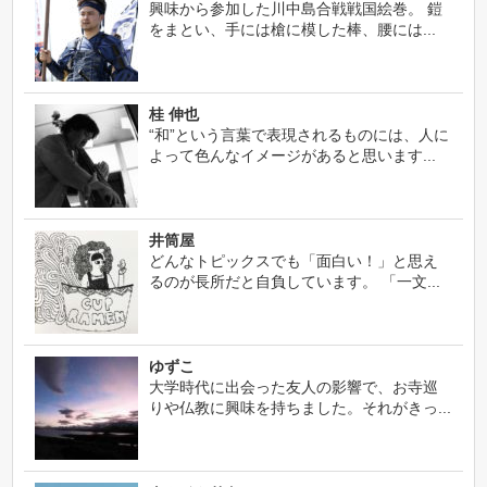
興味から参加した川中島合戦戦国絵巻。 鎧
をまとい、手には槍に模した棒、腰には...
桂 伸也
“和”という言葉で表現されるものには、人に
よって色んなイメージがあると思います...
井筒屋
どんなトピックスでも「面白い！」と思え
るのが長所だと自負しています。 「一文...
ゆずこ
大学時代に出会った友人の影響で、お寺巡
りや仏教に興味を持ちました。それがきっ...