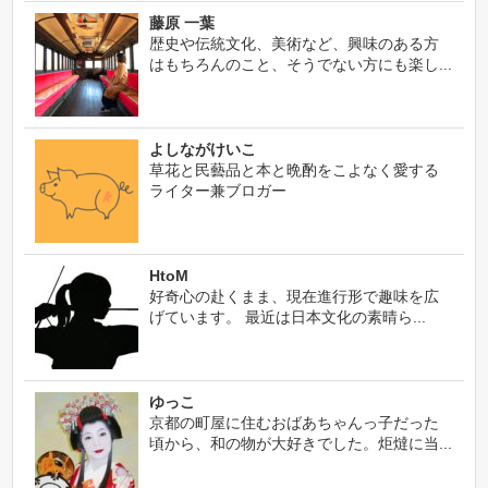
藤原 一葉
歴史や伝統文化、美術など、興味のある方
はもちろんのこと、そうでない方にも楽し...
よしながけいこ
草花と民藝品と本と晩酌をこよなく愛する
ライター兼ブロガー
HtoM
好奇心の赴くまま、現在進行形で趣味を広
げています。 最近は日本文化の素晴ら...
ゆっこ
京都の町屋に住むおばあちゃんっ子だった
頃から、和の物が大好きでした。炬燵に当...