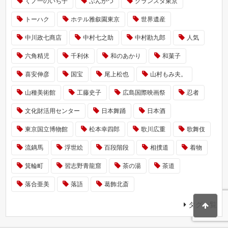
くノ一のいち子
ぶんかつ
グランスタ東京
トーハク
ホテル雅叙園東京
世界遺産
中川政七商店
中村七之助
中村勘九郎
人気
六角精児
千利休
和のあかり
和菓子
喜安伸彦
国宝
尾上松也
山村もみ夫。
山種美術館
工藤史子
広島国際映画祭
忍者
文化財活用センター
日本舞踊
日本酒
東京国立博物館
松本幸四郎
歌川広重
歌舞伎
流鏑馬
浮世絵
百段階段
相撲道
着物
箕輪町
習志野青龍窟
茶の湯
茶道
落合亜美
落語
葛飾北斎
タグ一覧