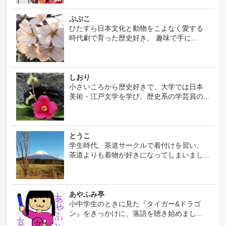
ぷぷこ
ひたすら日本文化と動物をこよなく愛する
時代劇で育った歴史好き。 趣味で手に...
しおり
小さいころから歴史好きで、大学では日本
美術・江戸文学を学び、歴史系の学芸員の...
とうこ
学生時代、茶道サークルで着付けを習い、
茶道よりも着物が好きになってしまいまし...
あやふみ亭
小中学生のときに見た『タイガー&ドラゴ
ン』をきっかけに、落語を聴き始めまし...