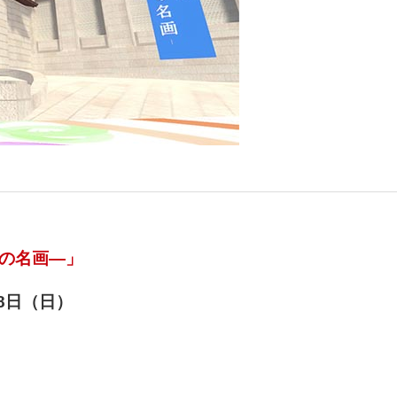
名の名画―」
28日（日）