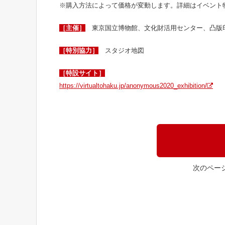
※購入方法によって価格が変動します。詳細はイベント
［主催］
東京国立博物館、文化財活用センター、凸版
［特別協力］
スタジオ地図
［特設サイト］
https://virtualtohaku.jp/anonymous2020_exhibition/
次のペー