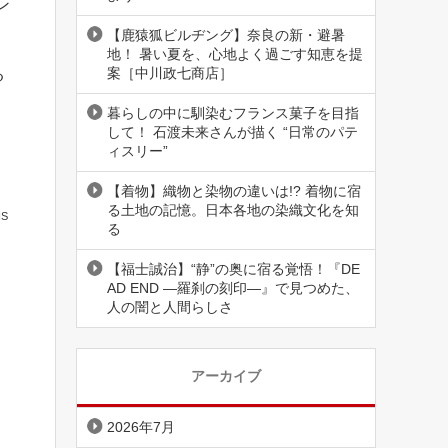
ン
【鹿猿狐ビルヂング】奈良の新・避暑
地！ 暑い夏を、心地よく過ごす知恵を提
案［中川政七商店］
る
暮らしの中に馴染むフランス菓子を目指
して！ 石渡未来さんが描く “日常のパテ
ィスリー”
【着物】織物と染物の違いは!? 着物に宿
る土地の記憶。日本各地の染織文化を知
S
る
【福士誠治】“静”の奥に宿る覚悟！『DE
AD END ―羅刹の刻印―』で見つめた、
人の闇と人間らしさ
アーカイブ
2026年7月