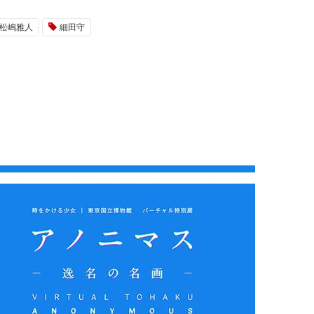
松嶋雅人
細田守