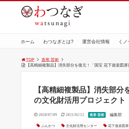
ホーム
わつなぎとは?
運営会社情報
くノ
TOP
造形 芸術
【高精細複製品】消失部分を復元！「国宝 花下遊楽図
【高精細複製品】消失部分
の文化財活用プロジェクト
編集部
2020/07/09
2021/02/12
造形 芸術
ぶんかつ
文化財活用センター
花下遊楽図屏