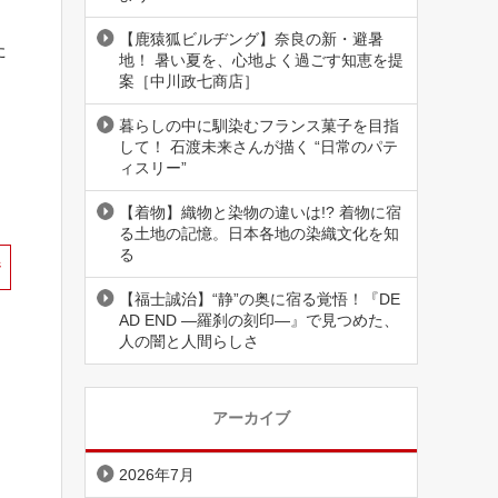
【鹿猿狐ビルヂング】奈良の新・避暑
た
地！ 暑い夏を、心地よく過ごす知恵を提
案［中川政七商店］
暮らしの中に馴染むフランス菓子を目指
して！ 石渡未来さんが描く “日常のパテ
ィスリー”
【着物】織物と染物の違いは!? 着物に宿
る土地の記憶。日本各地の染織文化を知
る
ジ
【福士誠治】“静”の奥に宿る覚悟！『DE
AD END ―羅刹の刻印―』で見つめた、
人の闇と人間らしさ
アーカイブ
2026年7月