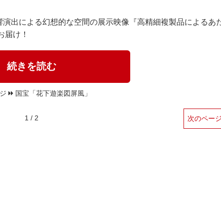
響演出による幻想的な空間の展示映像『高精細複製品によるあ
お届け！
続きを読む
ージ
国宝「花下遊楽図屏風」
1 / 2
次のペー