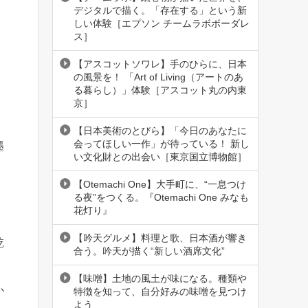
デジタルで描く。「存在する」という新
しい体験［エプソン チームラボボーダレ
ス］
【アスコットソワレ】手のひらに、日本
の風景を！ 「Art of Living（アートのあ
る暮らし）」体験［アスコット丸の内東
京］
【日本美術のとびら】「今日のあなたに
会ってほしい一作」が待っている！ 新し
墨
い文化財との出会い［東京国立博物館］
【Otemachi One】大手町に、“一息つけ
る夜”をつくる。『Otemachi One みなも
花灯り』
【吟天グルメ】料理と歌、日本酒が響き
乾
合う。吟天が描く“新しい酒席文化”
【味噌】土地の風土が味になる。種類や
か
特徴を知って、自分好みの味噌を見つけ
よう