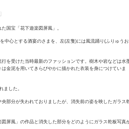
れた国宝「花下遊楽図屏風」。
を中心とする酒宴のさまを、左(左隻)には風流踊り(ふりゅうお
流行を受けた当時最新のファッションです。樹木や岩などは水
々は金泥を用いてきらびやかに描かれた衣装を身につけていま
かれました。
隻の中央部分が失われておりましたが、消失前の姿を映したガラス
楽図屏風」の作品と消失した部分をどのようにガラス乾板写真