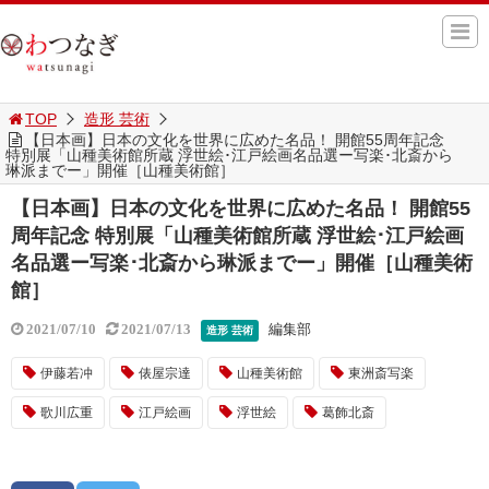
TOP
造形 芸術
【日本画】日本の文化を世界に広めた名品！ 開館55周年記念
特別展「山種美術館所蔵 浮世絵･江戸絵画名品選ー写楽･北斎から
琳派までー」開催［山種美術館］
【日本画】日本の文化を世界に広めた名品！ 開館55
周年記念 特別展「山種美術館所蔵 浮世絵･江戸絵画
名品選ー写楽･北斎から琳派までー」開催［山種美術
館］
編集部
2021/07/10
2021/07/13
造形 芸術
伊藤若冲
俵屋宗達
山種美術館
東洲斎写楽
歌川広重
江戸絵画
浮世絵
葛飾北斎