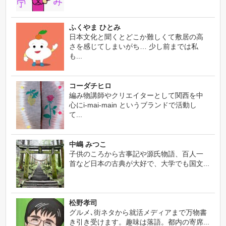
ふくやま ひとみ
日本文化と聞くとどこか難しくて敷居の高
さを感じてしまいがち… 少し前までは私
も...
コーダチヒロ
編み物講師やクリエイターとして関西を中
心にi-mai-main というブランドで活動し
て...
中嶋 みつこ
子供のころから古事記や源氏物語、百人一
首など日本の古典が大好で、大学でも国文...
松野孝司
グルメ､街ネタから就活メディアまで万物書
き引き受けます。趣味は落語。都内の寄席...