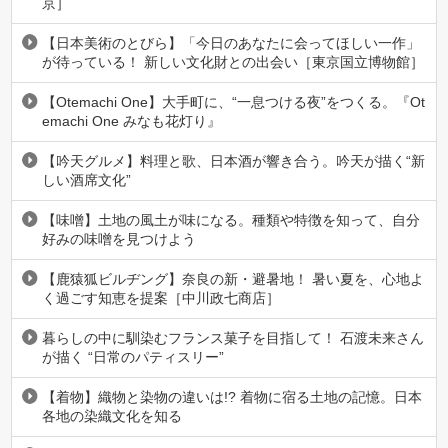
京］
【日本美術のとびら】「今日のあなたに会ってほしい一作」
が待っている！ 新しい文化財との出会い［東京国立博物館］
【Otemachi One】大手町に、“一息つける夜”をつくる。『Ot
emachi One みなも花灯り』
【吟天グルメ】料理と歌、日本酒が響き合う。吟天が描く“新
しい酒席文化”
【味噌】土地の風土が味になる。種類や特徴を知って、自分
好みの味噌を見つけよう
【鹿猿狐ビルヂング】奈良の新・避暑地！ 暑い夏を、心地よ
く過ごす知恵を提案［中川政七商店］
暮らしの中に馴染むフランス菓子を目指して！ 石渡未来さん
が描く “日常のパティスリー”
【着物】織物と染物の違いは!? 着物に宿る土地の記憶。日本
各地の染織文化を知る