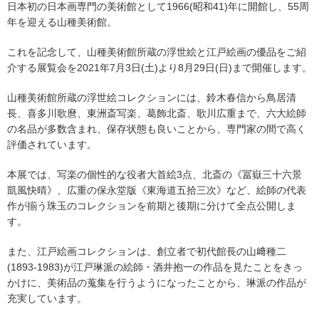
日本初の日本画専門の美術館として1966(昭和41)年に開館し、55周
年を迎える山種美術館。
これを記念して、山種美術館所蔵の浮世絵と江戸絵画の優品をご紹
介する展覧会を2021年7月3日(土)より8月29日(日)まで開催します。
山種美術館所蔵の浮世絵コレクションには、鈴木春信から鳥居清
長、喜多川歌麿、東洲斎写楽、葛飾北斎、歌川広重まで、六大絵師
の名品が多数含まれ、保存状態も良いことから、専門家の間で高く
評価されています。
本展では、写楽の個性的な役者大首絵3点、北斎の《冨嶽三十六景
凱風快晴》、広重の保永堂版《東海道五拾三次》など、絵師の代表
作が揃う珠玉のコレクションを前期と後期に分けて全点公開しま
す。
また、江戸絵画コレクションは、創立者で初代館長の山﨑種二
(1893-1983)が江戸琳派の絵師・酒井抱一の作品を見たことをきっ
かけに、美術品の蒐集を行うようになったことから、琳派の作品が
充実しています。