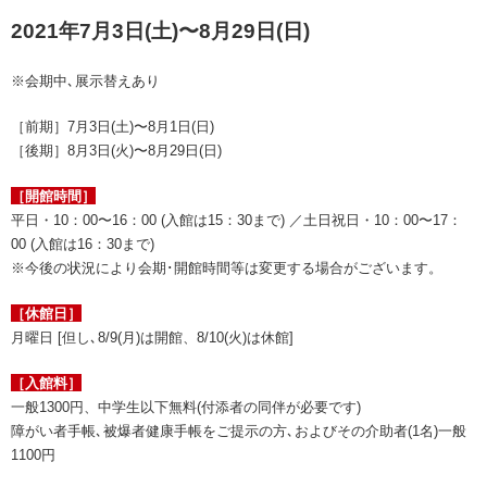
2021年7月3日(土)〜8月29日(日)
※会期中､展示替えあり
［前期］7月3日(土)〜8月1日(日)
［後期］8月3日(火)〜8月29日(日)
［開館時間］
平日・10：00〜16：00 (入館は15：30まで) ／土日祝日・10：00〜17：
00 (入館は16：30まで)
※今後の状況により会期･開館時間等は変更する場合がございます。
［休館日］
月曜日 [但し､8/9(月)は開館、8/10(火)は休館]
［入館料］
一般1300円、中学生以下無料(付添者の同伴が必要です)
障がい者手帳､被爆者健康手帳をご提示の方､およびその介助者(1名)一般
1100円