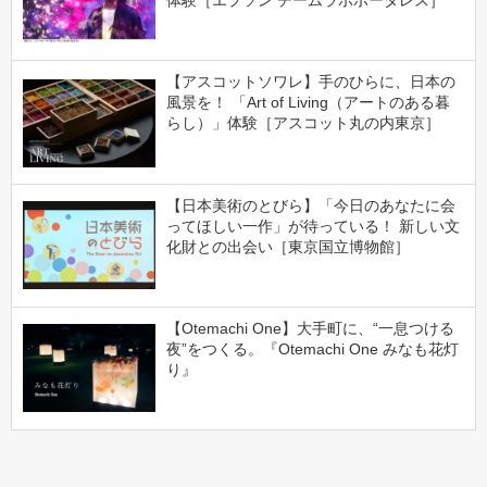
体験［エプソン チームラボボーダレス］
【アスコットソワレ】手のひらに、日本の
風景を！ 「Art of Living（アートのある暮
らし）」体験［アスコット丸の内東京］
【日本美術のとびら】「今日のあなたに会
ってほしい一作」が待っている！ 新しい文
化財との出会い［東京国立博物館］
【Otemachi One】大手町に、“一息つける
夜”をつくる。『Otemachi One みなも花灯
り』