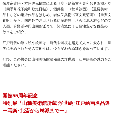
俵屋宗達絵・本阿弥光悦書による《鹿下絵新古今集和歌巻断簡》や
《四季草花下絵和歌短冊帖》、酒井抱一《秋草鶉図》【重要美術
品】などの琳派作品をはじめ、岩佐又兵衛《官女観菊図》【重要文
化財】から、国内外で注目される伊藤若冲、さらに池大雅などの文
人画、狩野派や円山四条派まで、諸流派による個性豊かな優品の
数々をご紹介。
江戸時代の浮世絵や絵画は、時代や国境を超えて人々に愛され、世
界に認められたその芸術性は、今も変わらぬ輝きを放っています。
ぜひ、この機会に山種美術館蔵秘蔵の浮世絵・江戸絵画の魅力をご
堪能ください。
開館55周年記念
特別展「山種美術館所蔵 浮世絵･江戸絵画名品選
ー写楽･北斎から琳派までー」