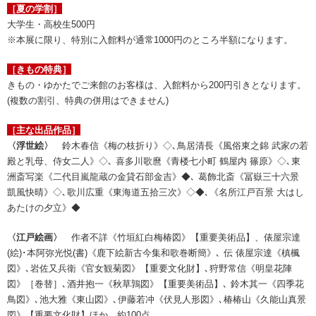
［夏の学割］
大学生・高校生500円
※本展に限り、特別に入館料が通常1000円のところ半額になります。
［きもの特典］
きもの・ゆかたでご来館のお客様は、入館料から200円引きとなります。
(複数の割引、特典の併用はできません)
［主な出品作品］
〈浮世絵〉
鈴木春信《梅の枝折り》◇､鳥居清長《風俗東之錦 武家の若
殿と乳母、侍女二人》◇､ 喜多川歌麿《青楼七小町 鶴屋内 篠原》◇､東
洲斎写楽《二代目嵐龍蔵の金貸石部金吉》◆､ 葛飾北斎《冨嶽三十六景
凱風快晴》◇､歌川広重《東海道五拾三次》◇◆､《名所江戸百景 大はし
あたけの夕立》◆
〈江戸絵画〉
作者不詳《竹垣紅白梅椿図》【重要美術品】、俵屋宗達
(絵)･本阿弥光悦(書)《鹿下絵新古今集和歌巻断簡》､ 伝 俵屋宗達《槙楓
図》､岩佐又兵衛《官女観菊図》【重要文化財】､狩野常信《明皇花陣
図》［巻替］､酒井抱一《秋草鶉図》【重要美術品】､ 鈴木其一《四季花
鳥図》､池大雅《東山図》､伊藤若冲《伏見人形図》､椿椿山《久能山真景
図》【重要文化財】ほか 約100点