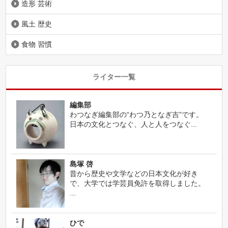
造形 芸術
風土 歴史
食物 習慣
ライター一覧
編集部
わつなぎ編集部の“わつ乃となぎ吉”です。
日本の文化とつなぐ、人と人をつなぐ...
島塚 啓
昔から歴史や文学などの日本文化が好き
で、大学では学芸員免許を取得しました。
...
ひで