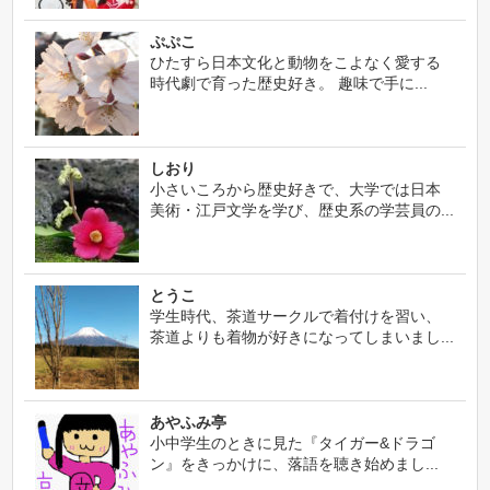
ぷぷこ
ひたすら日本文化と動物をこよなく愛する
時代劇で育った歴史好き。 趣味で手に...
しおり
小さいころから歴史好きで、大学では日本
美術・江戸文学を学び、歴史系の学芸員の...
とうこ
学生時代、茶道サークルで着付けを習い、
茶道よりも着物が好きになってしまいまし...
あやふみ亭
小中学生のときに見た『タイガー&ドラゴ
ン』をきっかけに、落語を聴き始めまし...