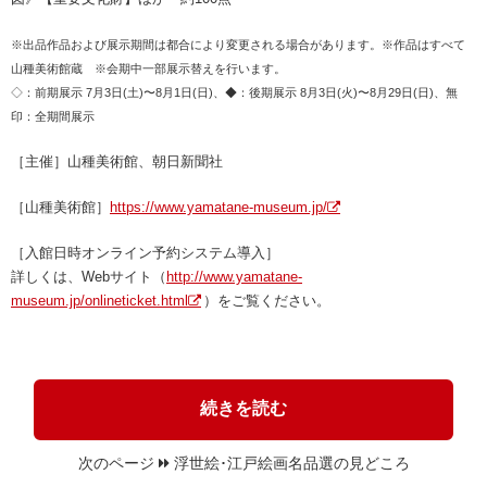
※出品作品および展示期間は都合により変更される場合があります。※作品はすべて
山種美術館蔵
※会期中一部展示替えを行います。
◇：前期展示 7月3日(土)〜8月1日(日)、◆：後期展示 8月3日(火)〜8月29日(日)、無
印：全期間展示
［主催］山種美術館、朝日新聞社
［山種美術館］
https://www.yamatane-museum.jp/
［入館日時オンライン予約システム導入］
詳しくは、Webサイト（
http://www.yamatane-
museum.jp/onlineticket.html
）をご覧ください。
続きを読む
次のページ
浮世絵･江戸絵画名品選の見どころ