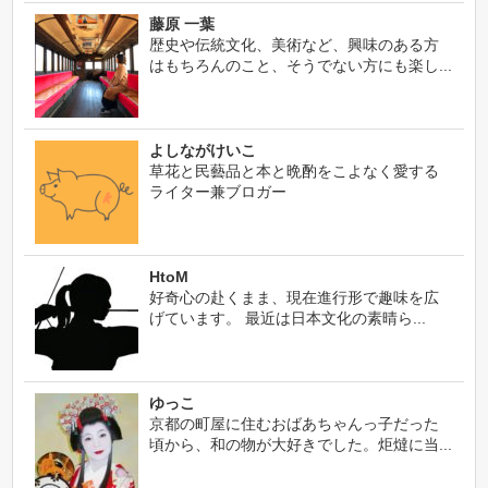
藤原 一葉
歴史や伝統文化、美術など、興味のある方
はもちろんのこと、そうでない方にも楽し...
よしながけいこ
草花と民藝品と本と晩酌をこよなく愛する
ライター兼ブロガー
HtoM
好奇心の赴くまま、現在進行形で趣味を広
げています。 最近は日本文化の素晴ら...
ゆっこ
京都の町屋に住むおばあちゃんっ子だった
頃から、和の物が大好きでした。炬燵に当...