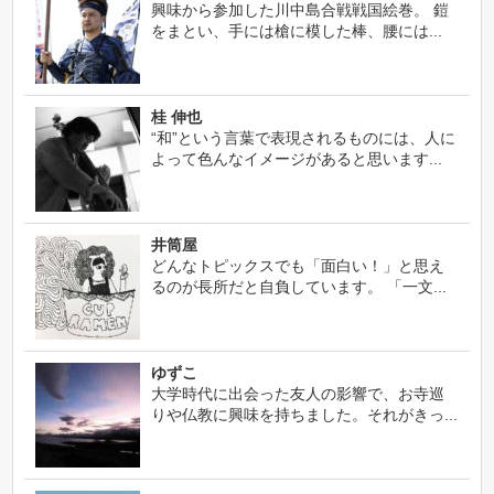
興味から参加した川中島合戦戦国絵巻。 鎧
をまとい、手には槍に模した棒、腰には...
桂 伸也
“和”という言葉で表現されるものには、人に
よって色んなイメージがあると思います...
井筒屋
どんなトピックスでも「面白い！」と思え
るのが長所だと自負しています。 「一文...
ゆずこ
大学時代に出会った友人の影響で、お寺巡
りや仏教に興味を持ちました。それがきっ...