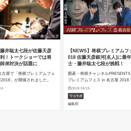
】藤井聡太七段が佐藤天彦
【NEWS】将棋プレミアムフ
勝利！トークショーでは将
018 佐藤天彦銀河[名人]に最
や師弟対決が話題に
士・藤井聡太七段が挑戦！
名古屋で「将棋プレミアムフェ
囲碁・将棋チャンネルPRESENTS
屋2018」が開催されました。
プレミアムフェス in 名古屋 2018 
覧に用意された約800 […]
日（日）『将棋プレ […]
14
2018/10/16
ワコラボ
編集部