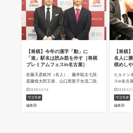
【将棋】今年の漢字「動」に
【将棋
「進」駅名は読み筋を外す［将棋
名人に
プレミアムフェスin名古屋］
棋めし
佐藤天彦銀河（名人）、藤井聡太七段、
ヒルトン
斎藤慎太郎王座、山口恵梨子女流二段、
スin名古
杉本昌隆七段、中澤沙耶女流初段が出演
イベント観
2018/12/14
2018/12/
さ […]
ワコラボ
ワコラボ
編集部
編集部