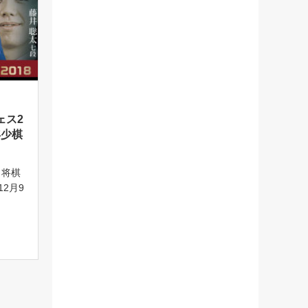
ェス2
年少棋
 将棋
12月9