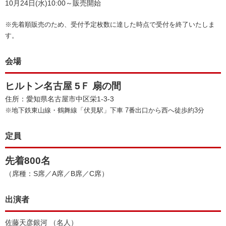
10月24日(水)10:00～販売開始
※先着順販売のため、受付予定枚数に達した時点で受付を終了いたしま
す。
会場
ヒルトン名古屋 5Ｆ 扇の間
住所：愛知県名古屋市中区栄1-3-3
※地下鉄東山線・鶴舞線「伏見駅」下車 7番出口から西へ徒歩約3分
定員
先着800名
（席種：S席／A席／B席／C席）
出演者
佐藤天彦銀河 （名人）