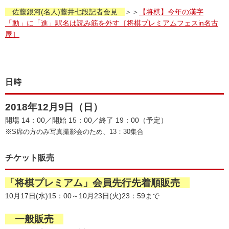
佐藤銀河(名人)藤井七段記者会見
＞＞
【将棋】今年の漢字
「動」に「進」駅名は読み筋を外す［将棋プレミアムフェスin名古
屋］
日時
2018年12月9日（日）
開場 14：00／開始 15：00／終了 19：00（予定）
※S席の方のみ写真撮影会のため、13：30集合
チケット販売
「将棋プレミアム」会員先行先着順販売
10月17日(水)15：00～10月23日(火)23：59まで
一般販売