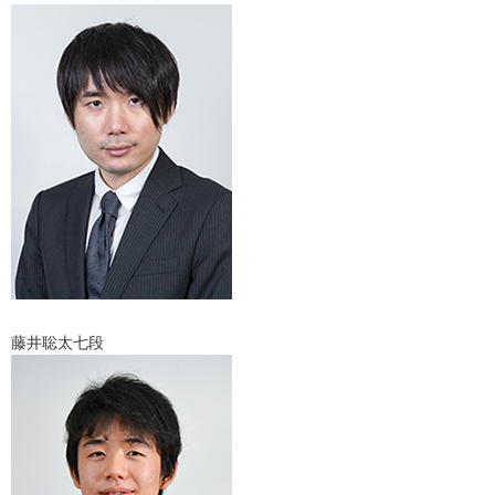
藤井聡太七段