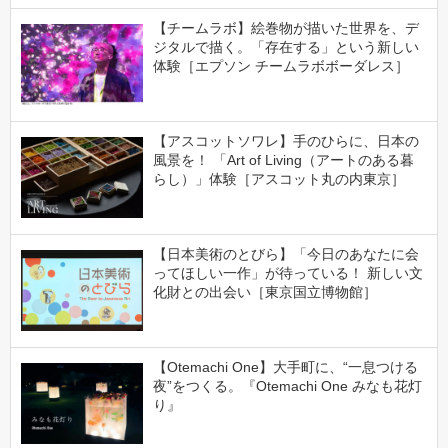
【チームラボ】絵巻物が描いた世界を、デ
ジタルで描く。「存在する」という新しい
体験［エプソン チームラボボーダレス］
【アスコットソワレ】手のひらに、日本の
風景を！ 「Art of Living（アートのある暮
らし）」体験［アスコット丸の内東京］
【日本美術のとびら】「今日のあなたに会
ってほしい一作」が待っている！ 新しい文
化財との出会い［東京国立博物館］
【Otemachi One】大手町に、“一息つける
夜”をつくる。『Otemachi One みなも花灯
り』