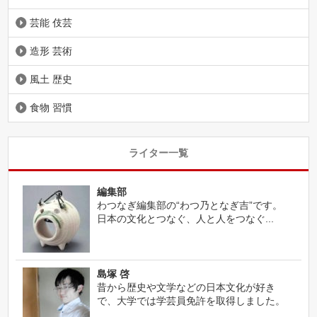
芸能 伎芸
造形 芸術
風土 歴史
食物 習慣
ライター一覧
編集部
わつなぎ編集部の“わつ乃となぎ吉”です。
日本の文化とつなぐ、人と人をつなぐ...
島塚 啓
昔から歴史や文学などの日本文化が好き
で、大学では学芸員免許を取得しました。
...