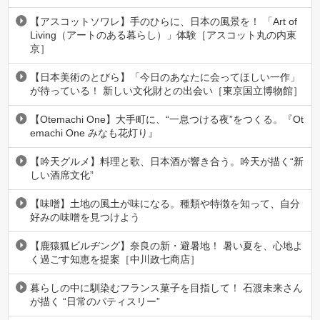
【アスコットソワレ】手のひらに、日本の風景を！ 「Art of
Living（アートのある暮らし）」体験［アスコット丸の内東
京］
【日本美術のとびら】「今日のあなたに会ってほしい一作」
が待っている！ 新しい文化財との出会い［東京国立博物館］
【Otemachi One】大手町に、“一息つける夜”をつくる。『Ot
emachi One みなも花灯り』
【吟天グルメ】料理と歌、日本酒が響き合う。吟天が描く“新
しい酒席文化”
【味噌】土地の風土が味になる。種類や特徴を知って、自分
好みの味噌を見つけよう
【鹿猿狐ビルヂング】奈良の新・避暑地！ 暑い夏を、心地よ
く過ごす知恵を提案［中川政七商店］
暮らしの中に馴染むフランス菓子を目指して！ 石渡未来さん
が描く “日常のパティスリー”