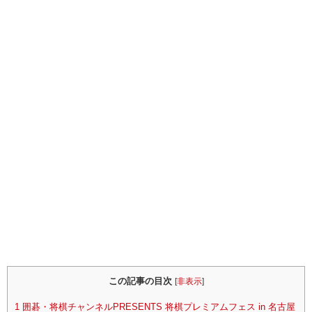
この記事の目次
[
非表示
]
1
囲碁・将棋チャンネルPRESENTS 将棋プレミアムフェス in 名古屋