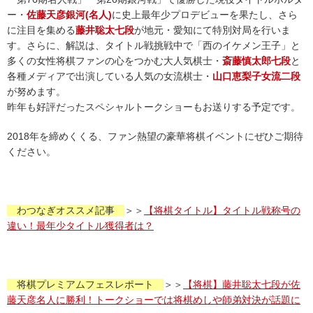
ー・
佐藤天彦銀河(名人)
に史上最年少プロデビューを果たし、さら
に注目を集める
藤井聡太七段
が地元・愛知にて特別対局を行いま
す。さらに、解説は、タイトル戦挑戦中で「西のイケメン王子」と
多くの女性将棋ファンの心をつかむ大人気棋士・
斎藤慎太郎七段
と
各種メディアで出演している人気の女流棋士・
山口恵梨子女流二段
が努めます。
昨年も好評だったスペシャルトークショーもお送りする予定です。
2018年を締めくくる、ファン熱望の豪華将棋イベントにぜひご期待
ください。
わつなぎオススメ記事
＞＞
【将棋タイトル】タイトル戦称号の
違い！最年少タイトル獲得者は？
将棋プレミアムフェスレポート
＞＞
【将棋】藤井聡太七段が佐
藤天彦名人に勝利！トークショーでは将棋めしや師弟対決が話題に