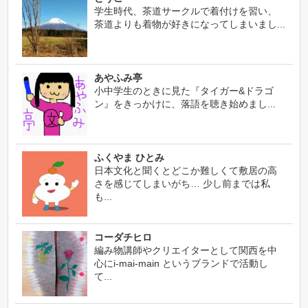
学生時代、茶道サークルで着付けを習い、
茶道よりも着物が好きになってしまいまし...
あやふみ亭
小中学生のときに見た『タイガー&ドラゴ
ン』をきっかけに、落語を聴き始めまし...
ふくやま ひとみ
日本文化と聞くとどこか難しくて敷居の高
さを感じてしまいがち… 少し前までは私
も...
コーダチヒロ
編み物講師やクリエイターとして関西を中
心にi-mai-main というブランドで活動し
て...