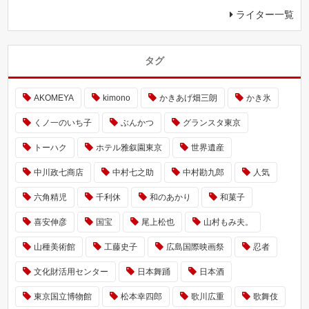
ライター一覧
タグ
AKOMEYA
kimono
かきあげ畑三朗
かき氷
くノ一のいち子
ぶんかつ
グランスタ東京
トーハク
ホテル雅叙園東京
世界遺産
中川政七商店
中村七之助
中村勘九郎
人気
六角精児
千利休
和のあかり
和菓子
喜安伸彦
国宝
尾上松也
山村もみ夫。
山種美術館
工藤史子
広島国際映画祭
忍者
文化財活用センター
日本舞踊
日本酒
東京国立博物館
松本幸四郎
歌川広重
歌舞伎