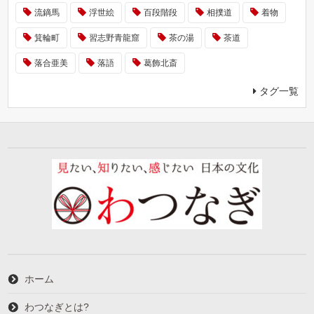
流鏑馬
浮世絵
百段階段
相撲道
着物
箕輪町
習志野青龍窟
茶の湯
茶道
落合亜美
落語
葛飾北斎
タグ一覧
ホーム
わつなぎとは?