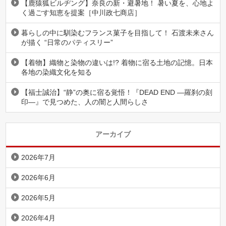
【鹿猿狐ビルヂング】奈良の新・避暑地！ 暑い夏を、心地よ
く過ごす知恵を提案［中川政七商店］
暮らしの中に馴染むフランス菓子を目指して！ 石渡未来さん
が描く “日常のパティスリー”
【着物】織物と染物の違いは!? 着物に宿る土地の記憶。日本
各地の染織文化を知る
【福士誠治】“静”の奥に宿る覚悟！『DEAD END ―羅刹の刻
印―』で見つめた、人の闇と人間らしさ
アーカイブ
2026年7月
2026年6月
2026年5月
2026年4月