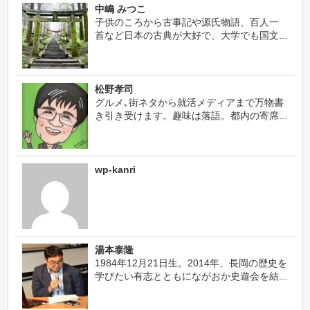
中嶋 みつこ
子供のころから古事記や源氏物語、百人一
首など日本の古典が大好で、大学でも国文...
松野孝司
グルメ､街ネタから就活メディアまで万物書
き引き受けます。趣味は落語。都内の寄席...
wp-kanri
湯本泰隆
1984年12月21日生。2014年、長岡の歴史を
学びたい有志とともにながおか史遊会を結...