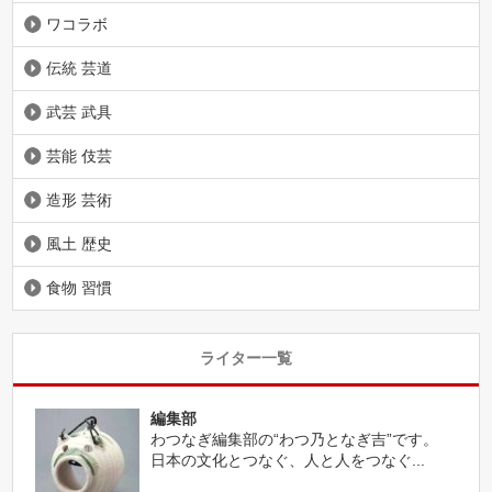
ワコラボ
伝統 芸道
武芸 武具
芸能 伎芸
造形 芸術
風土 歴史
食物 習慣
ライター一覧
編集部
わつなぎ編集部の“わつ乃となぎ吉”です。
日本の文化とつなぐ、人と人をつなぐ...