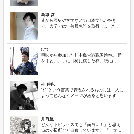
島塚 啓
昔から歴史や文学などの日本文化が好き
で、大学では学芸員免許を取得しました。
...
ひで
興味から参加した川中島合戦戦国絵巻。 鎧
をまとい、手には槍に模した棒、腰には...
桂 伸也
“和”という言葉で表現されるものには、人に
よって色んなイメージがあると思います...
井筒屋
どんなトピックスでも「面白い！」と思え
るのが長所だと自負しています。 「一文...