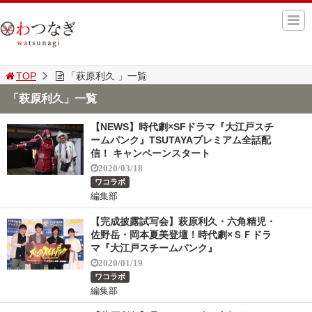
TOP
「萩原利久 」一覧
「萩原利久」一覧
【NEWS】時代劇×SFドラマ『大江戸スチ
ームパンク』TSUTAYAプレミアム全話配
信！ キャンペーンスタート
2020/03/18
ワコラボ
編集部
【完成披露試写会】萩原利久・六角精児・
佐野岳・岡本夏美登壇！時代劇×ＳＦドラ
マ『大江戸スチームパンク』
2020/01/19
ワコラボ
編集部