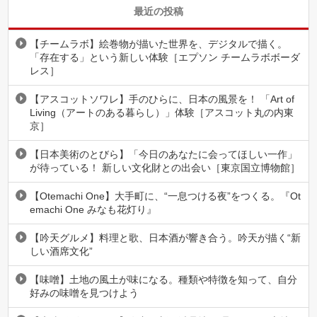
最近の投稿
【チームラボ】絵巻物が描いた世界を、デジタルで描く。
「存在する」という新しい体験［エプソン チームラボボーダ
レス］
【アスコットソワレ】手のひらに、日本の風景を！ 「Art of
Living（アートのある暮らし）」体験［アスコット丸の内東
京］
【日本美術のとびら】「今日のあなたに会ってほしい一作」
が待っている！ 新しい文化財との出会い［東京国立博物館］
【Otemachi One】大手町に、“一息つける夜”をつくる。『Ot
emachi One みなも花灯り』
【吟天グルメ】料理と歌、日本酒が響き合う。吟天が描く“新
しい酒席文化”
【味噌】土地の風土が味になる。種類や特徴を知って、自分
好みの味噌を見つけよう