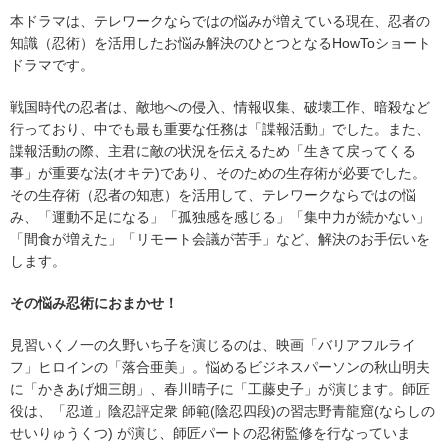
本ドラマは、テレワークならではの悩みが増えている現在、忍者の
知識（忍術）を活用したお悩み解決のひとつとなるHowToショート
ドラマです。
戦国時代の忍者は、敵地への侵入、情報収集、破壊工作、暗殺など
行っており、中でも最も重要な任務は「諜報活動」でした。また、
諜報活動の際、主君に敵の状況を伝えるため「生きて戻ってくる
事」が重要な法(オキテ)であり、そのための生存術が必要でした。
その生存術（忍者の知恵）を活用して、テレワークならではの悩
み、「運動不足になる」「孤独感を感じる」「集中力が続かない」
「間食が増えた」「リモート会議が苦手」など、解決のお手伝いを
します。
その悩み忍術におまかせ！
見習いくノ一の久野いち子を演じるのは、映画「バリアフルライ
フ」ヒロインの「落合亜美」。悩めるビジネスパーソンの秋山明夫
に「かきあげ畑三朗」、春川晴子に「工藤史子」が演じます。師匠
役は、「忍道」陰忍評定衆 師範(陰忍四段)の習志野青龍窟(ならしの
せいりゅうくつ) が演じ、師匠パートの忍術監修を行なっていま