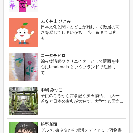
ふくやま ひとみ
日本文化と聞くとどこか難しくて敷居の高
さを感じてしまいがち… 少し前までは私
も...
コーダチヒロ
編み物講師やクリエイターとして関西を中
心にi-mai-main というブランドで活動し
て...
中嶋 みつこ
子供のころから古事記や源氏物語、百人一
首など日本の古典が大好で、大学でも国文...
松野孝司
グルメ､街ネタから就活メディアまで万物書