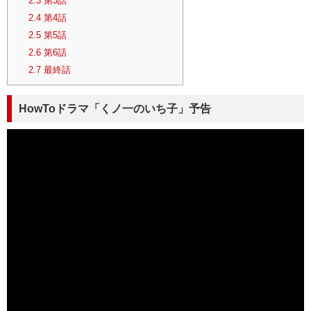
2.3
第3話
2.4
第4話
2.5
第5話
2.6
第6話
2.7
最終話
HowToドラマ「くノ一のいち子」予告