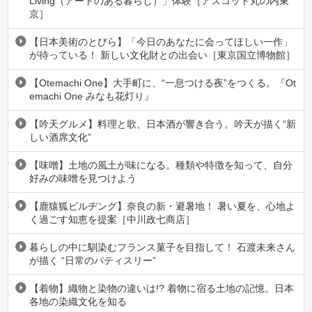
Living（アートのある暮らし）」体験［アスコット丸の内東
京］
【日本美術のとびら】「今日のあなたに会ってほしい一作」
が待っている！ 新しい文化財との出会い［東京国立博物館］
【Otemachi One】大手町に、“一息つける夜”をつくる。『Ot
emachi One みなも花灯り』
【吟天グルメ】料理と歌、日本酒が響き合う。吟天が描く“新
しい酒席文化”
【味噌】土地の風土が味になる。種類や特徴を知って、自分
好みの味噌を見つけよう
【鹿猿狐ビルヂング】奈良の新・避暑地！ 暑い夏を、心地よ
く過ごす知恵を提案［中川政七商店］
暮らしの中に馴染むフランス菓子を目指して！ 石渡未来さん
が描く “日常のパティスリー”
【着物】織物と染物の違いは!? 着物に宿る土地の記憶。日本
各地の染織文化を知る