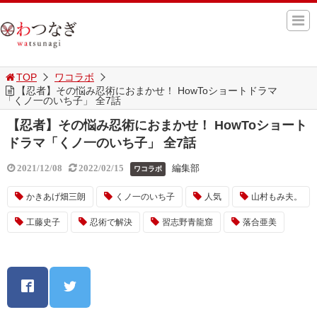
TOP
ワコラボ
【忍者】その悩み忍術におまかせ！ HowToショートドラマ
「くノ一のいち子」 全7話
【忍者】その悩み忍術におまかせ！ HowToショート
ドラマ「くノ一のいち子」 全7話
編集部
2021/12/08
2022/02/15
ワコラボ
かきあげ畑三朗
くノ一のいち子
人気
山村もみ夫。
工藤史子
忍術で解決
習志野青龍窟
落合亜美