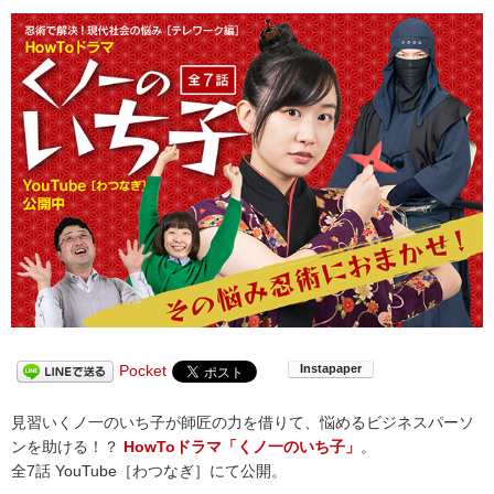
Pocket
見習いくノ一のいち子が師匠の力を借りて、悩めるビジネスパーソ
ンを助ける！？
HowToドラマ「くノ一のいち子」
。
全7話 YouTube［わつなぎ］にて公開。