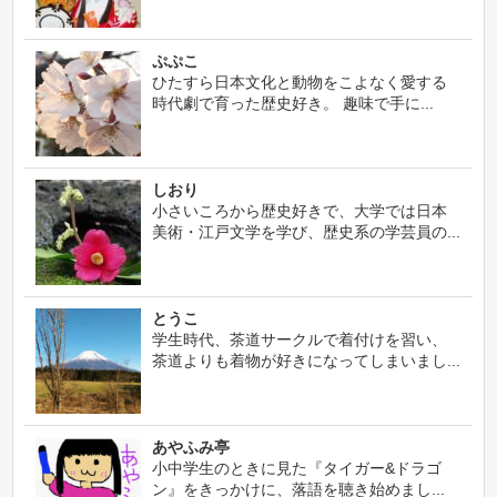
ぷぷこ
ひたすら日本文化と動物をこよなく愛する
時代劇で育った歴史好き。 趣味で手に...
しおり
小さいころから歴史好きで、大学では日本
美術・江戸文学を学び、歴史系の学芸員の...
とうこ
学生時代、茶道サークルで着付けを習い、
茶道よりも着物が好きになってしまいまし...
あやふみ亭
小中学生のときに見た『タイガー&ドラゴ
ン』をきっかけに、落語を聴き始めまし...