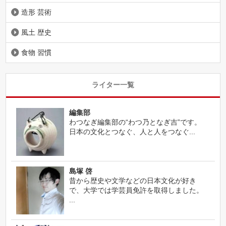
造形 芸術
風土 歴史
食物 習慣
ライター一覧
編集部
わつなぎ編集部の“わつ乃となぎ吉”です。
日本の文化とつなぐ、人と人をつなぐ...
島塚 啓
昔から歴史や文学などの日本文化が好き
で、大学では学芸員免許を取得しました。
...