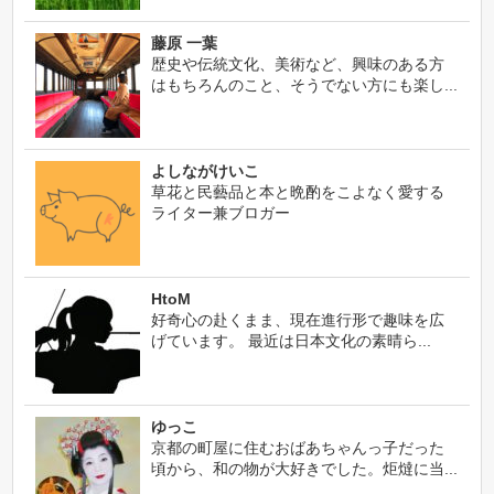
藤原 一葉
歴史や伝統文化、美術など、興味のある方
はもちろんのこと、そうでない方にも楽し...
よしながけいこ
草花と民藝品と本と晩酌をこよなく愛する
ライター兼ブロガー
HtoM
好奇心の赴くまま、現在進行形で趣味を広
げています。 最近は日本文化の素晴ら...
ゆっこ
京都の町屋に住むおばあちゃんっ子だった
頃から、和の物が大好きでした。炬燵に当...