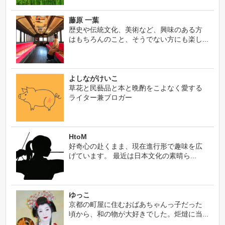
藤原 一葉
歴史や伝統文化、美術など、興味のある方
はもちろんのこと、そうでない方にも楽し...
よしながけいこ
草花と民藝品と本と晩酌をこよなく愛する
ライター兼ブロガー
HtoM
好奇心の赴くまま、現在進行形で趣味を広
げています。 最近は日本文化の素晴ら...
ゆっこ
京都の町屋に住むおばあちゃんっ子だった
頃から、和の物が大好きでした。炬燵に当...