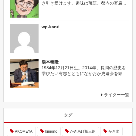
き引き受けます。趣味は落語。都内の寄席...
wp-kanri
湯本泰隆
1984年12月21日生。2014年、長岡の歴史を
学びたい有志とともにながおか史遊会を結...
ライター一覧
タグ
AKOMEYA
kimono
かきあげ畑三朗
かき氷