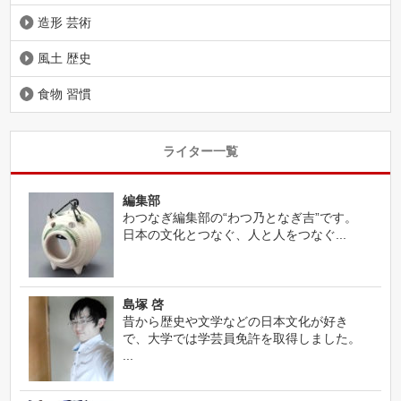
造形 芸術
風土 歴史
食物 習慣
ライター一覧
編集部
わつなぎ編集部の“わつ乃となぎ吉”です。
日本の文化とつなぐ、人と人をつなぐ...
島塚 啓
昔から歴史や文学などの日本文化が好き
で、大学では学芸員免許を取得しました。
...