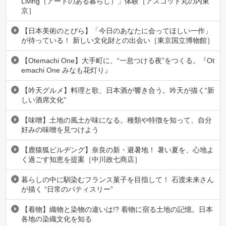
Living（アートのある暮らし）」体験［アスコット丸の内東
京］
【日本美術のとびら】「今日のあなたに会ってほしい一作」
が待っている！ 新しい文化財との出会い［東京国立博物館］
【Otemachi One】大手町に、“一息つける夜”をつくる。『Ot
emachi One みなも花灯り』
【吟天グルメ】料理と歌、日本酒が響き合う。吟天が描く“新
しい酒席文化”
【味噌】土地の風土が味になる。種類や特徴を知って、自分
好みの味噌を見つけよう
【鹿猿狐ビルヂング】奈良の新・避暑地！ 暑い夏を、心地よ
く過ごす知恵を提案［中川政七商店］
暮らしの中に馴染むフランス菓子を目指して！ 石渡未来さん
が描く “日常のパティスリー”
【着物】織物と染物の違いは!? 着物に宿る土地の記憶。日本
各地の染織文化を知る