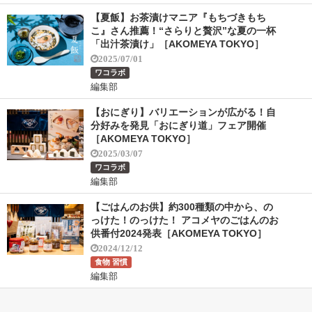
【夏飯】お茶漬けマニア『もちづきもち
こ』さん推薦！“さらりと贅沢”な夏の一杯
「出汁茶漬け」［AKOMEYA TOKYO］
2025/07/01
ワコラボ
編集部
【おにぎり】バリエーションが広がる！自
分好みを発見「おにぎり道」フェア開催
［AKOMEYA TOKYO］
2025/03/07
ワコラボ
編集部
【ごはんのお供】約300種類の中から、の
っけた！のっけた！ アコメヤのごはんのお
供番付2024発表［AKOMEYA TOKYO］
2024/12/12
食物 習慣
編集部