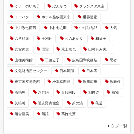
くノ一のいち子
ぶんかつ
グランスタ東京
トーハク
ホテル雅叙園東京
世界遺産
中川政七商店
中村七之助
中村勘九郎
人気
六角精児
千利休
和のあかり
和菓子
喜安伸彦
国宝
尾上松也
山村もみ夫。
山種美術館
工藤史子
広島国際映画祭
忍者
文化財活用センター
日本舞踊
日本酒
東京国立博物館
松本幸四郎
歌川広重
歌舞伎
流鏑馬
浮世絵
百段階段
相撲道
着物
箕輪町
習志野青龍窟
茶の湯
茶道
落合亜美
落語
葛飾北斎
タグ一覧