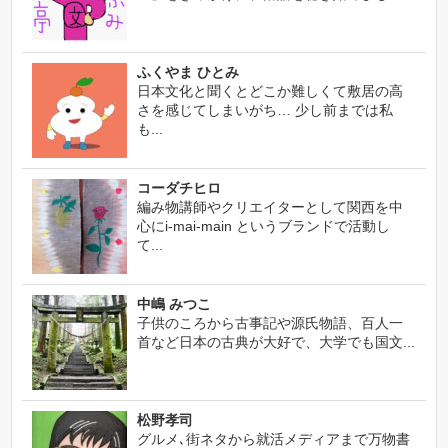
ふくやま ひとみ
日本文化と聞くとどこか難しくて敷居の高
さを感じてしまいがち… 少し前までは私
も...
コーダチヒロ
編み物講師やクリエイターとして関西を中
心にi-mai-main というブランドで活動し
て...
中嶋 みつこ
子供のころから古事記や源氏物語、百人一
首など日本の古典が大好で、大学でも国文...
松野孝司
グルメ､街ネタから就活メディアまで万物書