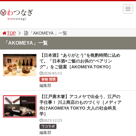
TOP
「AKOMEYA 」一覧
「AKOMEYA」一覧
【日本酒】“ありがとう”を晩酌時間に込め
て。「日本酒×ご飯のお供の“ペアリン
グ”」をご提案［AKOMEYA TOKYO］
2026/05/15
食物 習慣
編集部
【江戸唐木箸】アコメヤで出会う、江戸の
手仕事！ 川上商店のものづくり［メディア
向けAKOMEYA TOKYO 大人の社会科見
学］
2025/12/25
ワコラボ
編集部