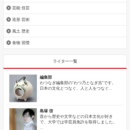
芸能 伎芸
造形 芸術
風土 歴史
食物 習慣
ライター一覧
編集部
わつなぎ編集部の“わつ乃となぎ吉”です。
日本の文化とつなぐ、人と人をつなぐ...
島塚 啓
昔から歴史や文学などの日本文化が好き
で、大学では学芸員免許を取得しました。
...