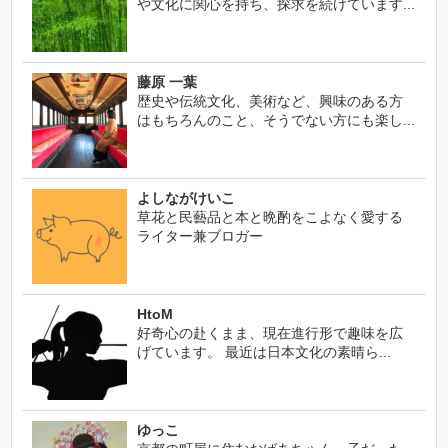
や文化に関心を持ち、探求を続けています...
藤原 一葉
歴史や伝統文化、美術など、興味のある方
はもちろんのこと、そうでない方にも楽し...
よしながけいこ
草花と民藝品と本と晩酌をこよなく愛する
ライター兼ブロガー
HtoM
好奇心の赴くまま、現在進行形で趣味を広
げています。 最近は日本文化の素晴ら...
ゆっこ