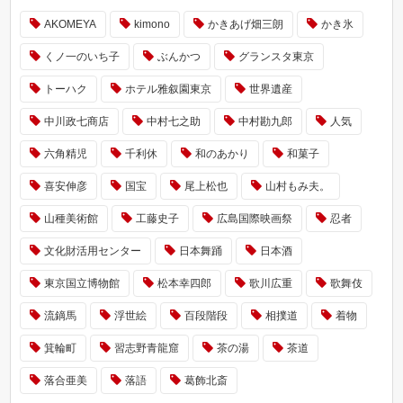
AKOMEYA
kimono
かきあげ畑三朗
かき氷
くノ一のいち子
ぶんかつ
グランスタ東京
トーハク
ホテル雅叙園東京
世界遺産
中川政七商店
中村七之助
中村勘九郎
人気
六角精児
千利休
和のあかり
和菓子
喜安伸彦
国宝
尾上松也
山村もみ夫。
山種美術館
工藤史子
広島国際映画祭
忍者
文化財活用センター
日本舞踊
日本酒
東京国立博物館
松本幸四郎
歌川広重
歌舞伎
流鏑馬
浮世絵
百段階段
相撲道
着物
箕輪町
習志野青龍窟
茶の湯
茶道
落合亜美
落語
葛飾北斎