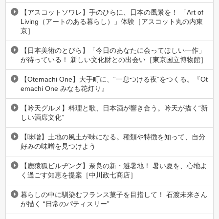
【アスコットソワレ】手のひらに、日本の風景を！ 「Art of
Living（アートのある暮らし）」体験［アスコット丸の内東
京］
【日本美術のとびら】「今日のあなたに会ってほしい一作」
が待っている！ 新しい文化財との出会い［東京国立博物館］
【Otemachi One】大手町に、“一息つける夜”をつくる。『Ot
emachi One みなも花灯り』
【吟天グルメ】料理と歌、日本酒が響き合う。吟天が描く“新
しい酒席文化”
【味噌】土地の風土が味になる。種類や特徴を知って、自分
好みの味噌を見つけよう
【鹿猿狐ビルヂング】奈良の新・避暑地！ 暑い夏を、心地よ
く過ごす知恵を提案［中川政七商店］
暮らしの中に馴染むフランス菓子を目指して！ 石渡未来さん
が描く “日常のパティスリー”