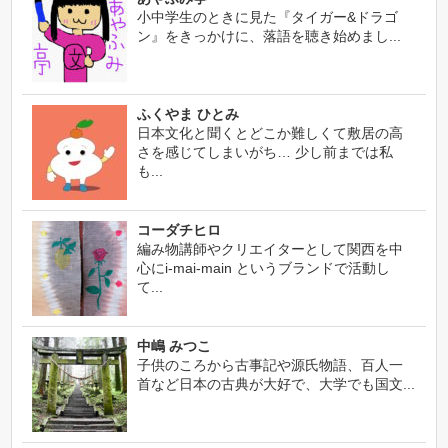
小中学生のときに見た『タイガー&ドラゴ
ン』をきっかけに、落語を聴き始めまし...
ふくやま ひとみ
日本文化と聞くとどこか難しくて敷居の高
さを感じてしまいがち… 少し前までは私
も...
コーダチヒロ
編み物講師やクリエイターとして関西を中
心にi-mai-main というブランドで活動し
て...
中嶋 みつこ
子供のころから古事記や源氏物語、百人一
首など日本の古典が大好で、大学でも国文...