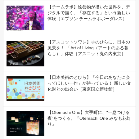
【チームラボ】絵巻物が描いた世界を、デ
ジタルで描く。「存在する」という新しい
体験［エプソン チームラボボーダレス］
【アスコットソワレ】手のひらに、日本の
風景を！ 「Art of Living（アートのある暮
らし）」体験［アスコット丸の内東京］
【日本美術のとびら】「今日のあなたに会
ってほしい一作」が待っている！ 新しい文
化財との出会い［東京国立博物館］
【Otemachi One】大手町に、“一息つける
夜”をつくる。『Otemachi One みなも花灯
り』