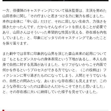
一方、俳優陣のキャスティングについて福永監督は、主演を努めた
山田杏奈に関し「その佇まいと惹きつける力に魅力を感じました。
本作は全体に『辛い話』だけど、それに屈しない生命力、力強さを
描きたかったんです。だからそんなポイントを担えることが必要で
あり、山田さんはそういった希望的な性質が見える、存在感を内包
していました」と、印象にピッタリのキャスティングであったこと
を振り返ります。
また劇中では非常に印象的な山男を演じた森山未來の起用について
は「もともとダンスからの身体表現という下地があるし、本人も自
身で自然に対する見識がありました。セリフがないからこそ内面で
何かを作るというプロセスができる方でないと、（この役柄は）フ
ィクションに寄り過ぎたものになってしまう。人間とそうでないも
の、自然との間みたいな、あいまいな存在感にも見えますが、この
ような存在になったのは森山さんだからこそできたと思いました」
と、その存在感に大いに納得していた様子を見せていました。