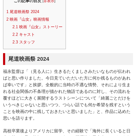
この記事の目次
[
非表示
]
1
尾道映画祭 2024
2
映画『山女』映画情報
2.1
映画『山女』ストーリー
2.2
キャスト
2.3
スタッフ
尾道映画祭 2024
福永監督は「（見る人に）生きるたくましさみたいなものが伝われ
ばと思い作りました。今日見ていただいた方に何か残るものがあれ
ば幸いです」と挨拶。全般的に当時の不遇な情勢、それにより生ま
れる社会関係の不条理が描かれた物語であるのに対し、その流れを
覆すほどに大きく展開するラストシーンについて「綺麗ごとだけを
いうべきじゃないと思いつつ、つらい話でも何か希望を残すという
ことを映画の中に残しておきたいと思いました」と、作品に込めた
思いを語ります。
高校卒業後よりアメリカに留学、その経験で「海外に長くいると日