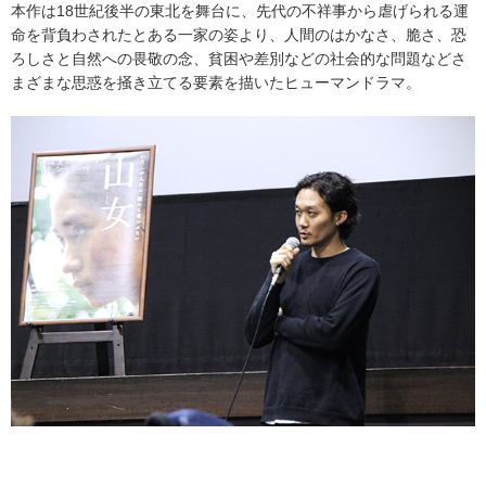
本作は18世紀後半の東北を舞台に、先代の不祥事から虐げられる運
命を背負わされたとある一家の姿より、人間のはかなさ、脆さ、恐
ろしさと自然への畏敬の念、貧困や差別などの社会的な問題などさ
まざまな思惑を掻き立てる要素を描いたヒューマンドラマ。