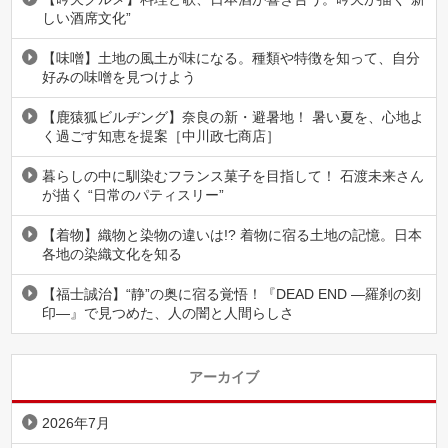
しい酒席文化”
【味噌】土地の風土が味になる。種類や特徴を知って、自分
好みの味噌を見つけよう
【鹿猿狐ビルヂング】奈良の新・避暑地！ 暑い夏を、心地よ
く過ごす知恵を提案［中川政七商店］
暮らしの中に馴染むフランス菓子を目指して！ 石渡未来さん
が描く “日常のパティスリー”
【着物】織物と染物の違いは!? 着物に宿る土地の記憶。日本
各地の染織文化を知る
【福士誠治】“静”の奥に宿る覚悟！『DEAD END ―羅刹の刻
印―』で見つめた、人の闇と人間らしさ
アーカイブ
2026年7月