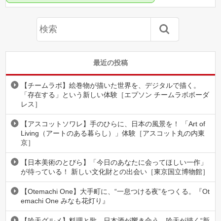
最近の投稿
【チームラボ】絵巻物が描いた世界を、デジタルで描く。
「存在する」という新しい体験［エプソン チームラボボーダ
レス］
【アスコットソワレ】手のひらに、日本の風景を！ 「Art of
Living（アートのある暮らし）」体験［アスコット丸の内東
京］
【日本美術のとびら】「今日のあなたに会ってほしい一作」
が待っている！ 新しい文化財との出会い［東京国立博物館］
【Otemachi One】大手町に、“一息つける夜”をつくる。『Ot
emachi One みなも花灯り』
【吟天グルメ】料理と歌、日本酒が響き合う。吟天が描く“新