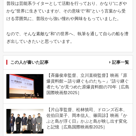
普段は芸能系ライターとして活動を行っており、かなり“にぎや
かな”世界に生きていますが、その意味で“和”という言葉から受
ける雰囲気に、普段から強い憧れや興味をもっていました。
なので、そんな素敵な“和”の世界へ、執筆を通して自らの船を漕
ぎ出していきたいと思っています。
この人が書いた記事
記事一覧
【斉藤俊幸監督、立川直樹監督】映画『原
爆資料館～語り継ぐものたち～』“語り継ぐ
者たち”が見つめた原爆資料館の70年［広島
国際映画祭2025］
【片山享監督、松林慎司、ドロンズ石本、
佐伯日菜子、岡本信人、篠田諒】映画『か
ぶと島が浮く日』かぶと島が映し出す変化
と記憶［広島国際映画祭2025］