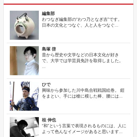
編集部
わつなぎ編集部の“わつ乃となぎ吉”です。
日本の文化とつなぐ、人と人をつなぐ...
島塚 啓
昔から歴史や文学などの日本文化が好き
で、大学では学芸員免許を取得しました。
...
ひで
興味から参加した川中島合戦戦国絵巻。 鎧
をまとい、手には槍に模した棒、腰には...
桂 伸也
“和”という言葉で表現されるものには、人に
よって色んなイメージがあると思います...