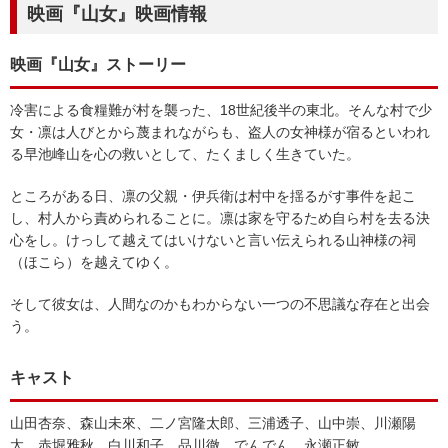
映画『山女』映画情報
映画『山女』ストーリー
冷害による食糧難が村を襲った、18世紀後半の東北。そんな村で少
女・凛は人びとから蔑まれながらも、盗人の女神様が宿るといわれ
る早池峰山を心の救いとして、たくましく生きていた。
ところがある日、凛の父親・伊兵衛は村中を揺るがす事件を起こ
し、村人から責められることに。凛は家を守るため自ら村を去る決
心をし。けっして越えてはいけないと言い伝えられる山神様の祠
（ほこら）を越えてゆく。
そして彼女は、人間なのかもわからない一つの不思議な存在と出会
う。
キャスト
山田杏奈、森山未來、二ノ宮隆太郎、三浦透子、山中崇、川瀬陽
太、赤堀雅秋、白川和子、品川徹、でんでん、永瀬正敏