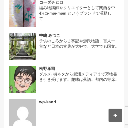
コーダチヒロ
編み物講師やクリエイターとして関西を中
心にi-mai-main というブランドで活動し
て...
中嶋 みつこ
子供のころから古事記や源氏物語、百人一
首など日本の古典が大好で、大学でも国文...
松野孝司
グルメ､街ネタから就活メディアまで万物書
き引き受けます。趣味は落語。都内の寄席...
wp-kanri