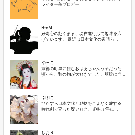
ライター兼ブロガー
HtoM
好奇心の赴くまま、現在進行形で趣味を広
げています。 最近は日本文化の素晴ら...
ゆっこ
京都の町屋に住むおばあちゃんっ子だった
頃から、和の物が大好きでした。炬燵に当...
ぷぷこ
ひたすら日本文化と動物をこよなく愛する
時代劇で育った歴史好き。 趣味で手に...
しおり