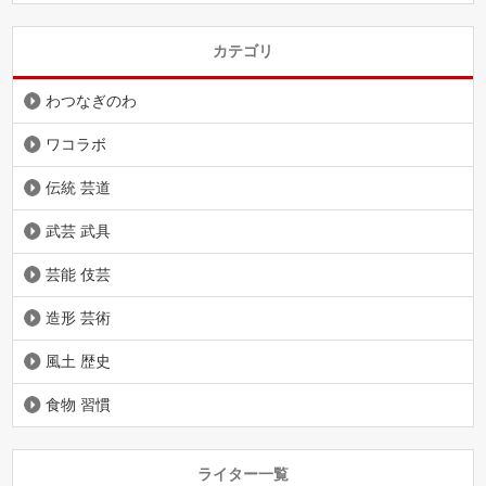
カテゴリ
わつなぎのわ
ワコラボ
伝統 芸道
武芸 武具
芸能 伎芸
造形 芸術
風土 歴史
食物 習慣
ライター一覧