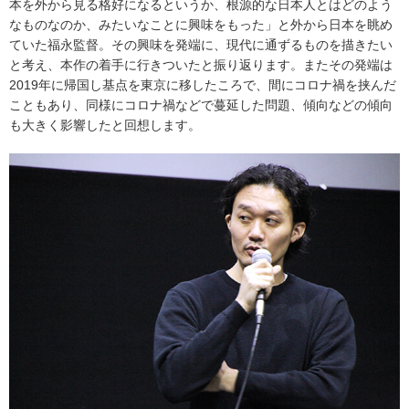
本を外から見る格好になるというか、根源的な日本人とはどのよう
なものなのか、みたいなことに興味をもった」と外から日本を眺め
ていた福永監督。その興味を発端に、現代に通ずるものを描きたい
と考え、本作の着手に行きついたと振り返ります。またその発端は
2019年に帰国し基点を東京に移したころで、間にコロナ禍を挟んだ
こともあり、同様にコロナ禍などで蔓延した問題、傾向などの傾向
も大きく影響したと回想します。