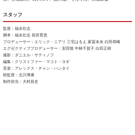
スタッフ
監督：福永壮志
脚本：福永壮志 長田育恵
プロデューサー：エリック・ニアリ 三宅はるえ 家冨未央 白田尋晞
エグゼクティブプロデューサー：安田慎 中林千賀子 白田正樹
撮影：ダニエル・サティノフ
編集：クリストファー・マコト・ヨギ
音楽：アレックス・チャン・ハンタイ
助監督：北川博康
制作担当：大村昌史