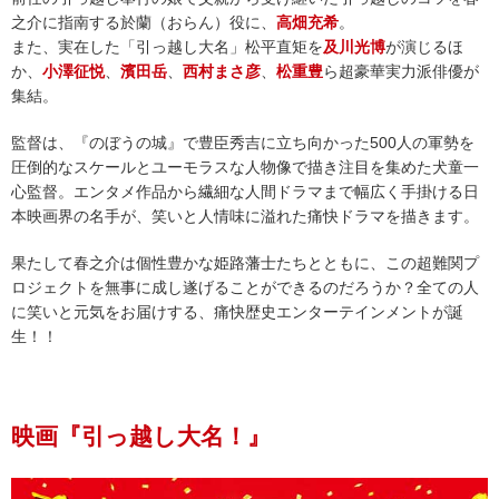
之介に指南する於蘭（おらん）役に、
高畑充希
。
また、実在した「引っ越し大名」松平直矩を
及川光博
が演じるほ
か、
小澤征悦
、
濱田岳
、
西村まさ彦
、
松重豊
ら超豪華実力派俳優が
集結。
監督は、『のぼうの城』で豊臣秀吉に立ち向かった500人の軍勢を
圧倒的なスケールとユーモラスな人物像で描き注目を集めた犬童一
心監督。エンタメ作品から繊細な人間ドラマまで幅広く手掛ける日
本映画界の名手が、笑いと人情味に溢れた痛快ドラマを描きます。
果たして春之介は個性豊かな姫路藩士たちとともに、この超難関プ
ロジェクトを無事に成し遂げることができるのだろうか？全ての人
に笑いと元気をお届けする、痛快歴史エンターテインメントが誕
生！！
映画『引っ越し大名！』