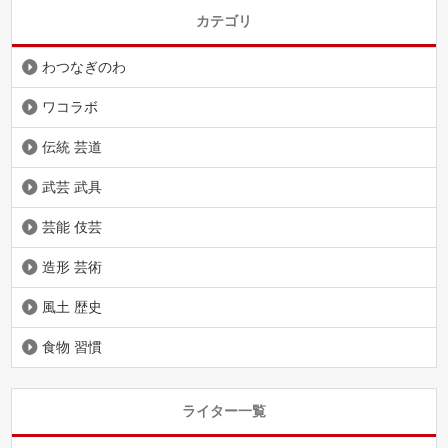
カテゴリ
わつなぎのわ
ワコラボ
伝統 芸道
武芸 武具
芸能 伎芸
造形 芸術
風土 歴史
食物 習慣
ライター一覧