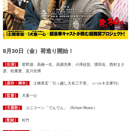
8月30日（金）荷造り開始！
［出演］
星野源、高橋一生、高畑充希、小澤征悦、濱田岳、西村まさ
彦、松重豊、及川光博
［原作・脚本］
土橋章宏「引っ越し大名三千里」（ハルキ文庫刊）
［監督］
犬童一心
［主題歌］
ユニコーン「でんでん」（Ki/oon Music）
［配給］
松竹