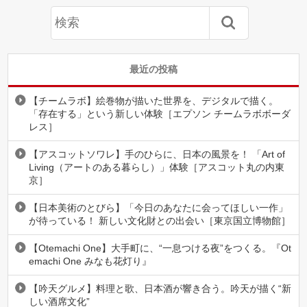
最近の投稿
【チームラボ】絵巻物が描いた世界を、デジタルで描く。
「存在する」という新しい体験［エプソン チームラボボーダ
レス］
【アスコットソワレ】手のひらに、日本の風景を！ 「Art of
Living（アートのある暮らし）」体験［アスコット丸の内東
京］
【日本美術のとびら】「今日のあなたに会ってほしい一作」
が待っている！ 新しい文化財との出会い［東京国立博物館］
【Otemachi One】大手町に、“一息つける夜”をつくる。『Ot
emachi One みなも花灯り』
【吟天グルメ】料理と歌、日本酒が響き合う。吟天が描く“新
しい酒席文化”