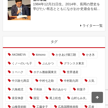
1984年12月21日生。2014年、長岡の歴史を
学びたい有志とともにながおか史遊会を結...
ライター一覧
タグ
AKOMEYA
kimono
かきあげ畑三朗
かき氷
くノ一のいち子
ぶんかつ
グランスタ東京
トーハク
ホテル雅叙園東京
世界遺産
中川政七商店
中村七之助
中村勘九郎
人気
六角精児
千利休
和のあかり
和菓子
喜安伸彦
国宝
尾上松也
山村もみ夫。
山種美術館
工藤史子
広島国際映画祭
忍者