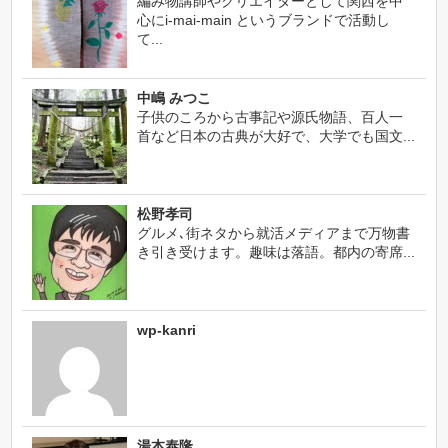
編み物講師やクリエイターとして関西を中
心にi-mai-main というブランドで活動し
て...
中嶋 みつこ
子供のころから古事記や源氏物語、百人一
首など日本の古典が大好で、大学でも国文...
松野孝司
グルメ､街ネタから就活メディアまで万物書
き引き受けます。趣味は落語。都内の寄席...
wp-kanri
湯本泰隆