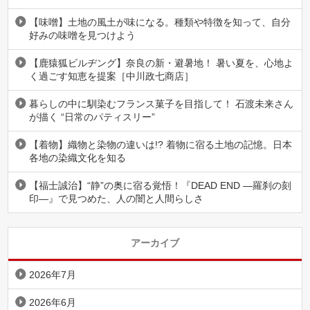
【味噌】土地の風土が味になる。種類や特徴を知って、自分
好みの味噌を見つけよう
【鹿猿狐ビルヂング】奈良の新・避暑地！ 暑い夏を、心地よ
く過ごす知恵を提案［中川政七商店］
暮らしの中に馴染むフランス菓子を目指して！ 石渡未来さん
が描く “日常のパティスリー”
【着物】織物と染物の違いは!? 着物に宿る土地の記憶。日本
各地の染織文化を知る
【福士誠治】“静”の奥に宿る覚悟！『DEAD END ―羅刹の刻
印―』で見つめた、人の闇と人間らしさ
アーカイブ
2026年7月
2026年6月