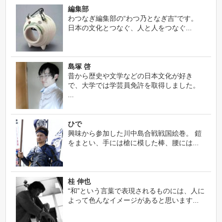
編集部
わつなぎ編集部の“わつ乃となぎ吉”です。
日本の文化とつなぐ、人と人をつなぐ...
島塚 啓
昔から歴史や文学などの日本文化が好き
で、大学では学芸員免許を取得しました。
...
ひで
興味から参加した川中島合戦戦国絵巻。 鎧
をまとい、手には槍に模した棒、腰には...
桂 伸也
“和”という言葉で表現されるものには、人に
よって色んなイメージがあると思います...