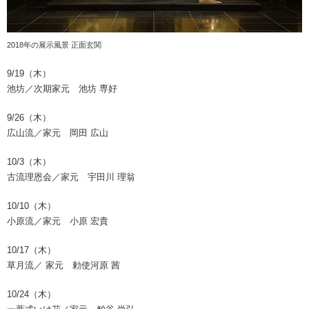
2018年の展示風景 正面玄関
9/19（木）
池坊／次期家元 池坊 専好
9/26（木）
広山流／家元 岡田 広山
10/3（木）
古流理恩会／家元 宇田川 理翁
10/10（木）
小原流／家元 小原 宏貴
10/17（木）
草月流／
家元 勅使河原 茜
10/24（木）