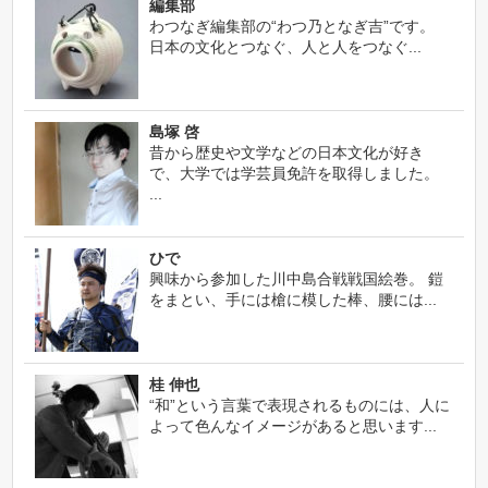
編集部
わつなぎ編集部の“わつ乃となぎ吉”です。
日本の文化とつなぐ、人と人をつなぐ...
島塚 啓
昔から歴史や文学などの日本文化が好き
で、大学では学芸員免許を取得しました。
...
ひで
興味から参加した川中島合戦戦国絵巻。 鎧
をまとい、手には槍に模した棒、腰には...
桂 伸也
“和”という言葉で表現されるものには、人に
よって色んなイメージがあると思います...