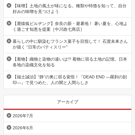
【味噌】土地の風土が味になる。種類や特徴を知って、自分
好みの味噌を見つけよう
【鹿猿狐ビルヂング】奈良の新・避暑地！ 暑い夏を、心地よ
く過ごす知恵を提案［中川政七商店］
暮らしの中に馴染むフランス菓子を目指して！ 石渡未来さん
が描く “日常のパティスリー”
【着物】織物と染物の違いは!? 着物に宿る土地の記憶。日本
各地の染織文化を知る
【福士誠治】“静”の奥に宿る覚悟！『DEAD END ―羅刹の刻
印―』で見つめた、人の闇と人間らしさ
アーカイブ
2026年7月
2026年6月