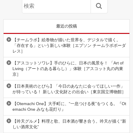
最近の投稿
【チームラボ】絵巻物が描いた世界を、デジタルで描く。
「存在する」という新しい体験［エプソン チームラボボーダ
レス］
【アスコットソワレ】手のひらに、日本の風景を！ 「Art of
Living（アートのある暮らし）」体験［アスコット丸の内東
京］
【日本美術のとびら】「今日のあなたに会ってほしい一作」
が待っている！ 新しい文化財との出会い［東京国立博物館］
【Otemachi One】大手町に、“一息つける夜”をつくる。『Ot
emachi One みなも花灯り』
【吟天グルメ】料理と歌、日本酒が響き合う。吟天が描く“新
しい酒席文化”