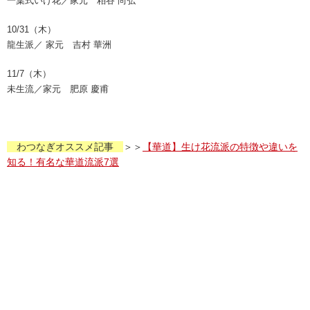
一葉式いけ花／家元 粕谷 尚弘
10/31（木）
龍生派／ 家元 吉村 華洲
11/7（木）
未生流／家元 肥原 慶甫
わつなぎオススメ記事
＞＞
【華道】生け花流派の特徴や違いを
知る！有名な華道流派7選