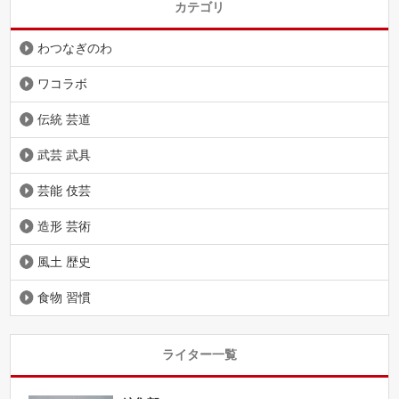
カテゴリ
わつなぎのわ
ワコラボ
伝統 芸道
武芸 武具
芸能 伎芸
造形 芸術
風土 歴史
食物 習慣
ライター一覧