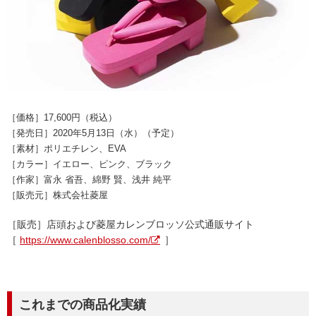
［価格］17,600円（税込）
［発売日］2020年5月13日（水）（予定）
［素材］ポリエチレン、EVA
［カラー］イエロー、ピンク、ブラック
［作家］富永 省吾、綿野 賢、浅井 純平
［販売元］株式会社菱屋
［販売］店頭および菱屋カレンブロッソ公式通販サイト
［
https://www.calenblosso.com/
］
これまでの商品化実績