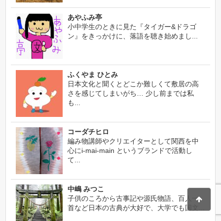
あやふみ亭
小中学生のときに見た『タイガー&ドラゴ
ン』をきっかけに、落語を聴き始めまし...
ふくやま ひとみ
日本文化と聞くとどこか難しくて敷居の高
さを感じてしまいがち… 少し前までは私
も...
コーダチヒロ
編み物講師やクリエイターとして関西を中
心にi-mai-main というブランドで活動し
て...
中嶋 みつこ
子供のころから古事記や源氏物語、百人一
首など日本の古典が大好で、大学でも国文...