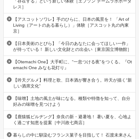
「存在する」という新しい体験［エプソン チームラボボーダ
レス］
【アスコットソワレ】手のひらに、日本の風景を！ 「Art of
Living（アートのある暮らし）」体験［アスコット丸の内東
京］
【日本美術のとびら】「今日のあなたに会ってほしい一作」
が待っている！ 新しい文化財との出会い［東京国立博物館］
【Otemachi One】大手町に、“一息つける夜”をつくる。『Ot
emachi One みなも花灯り』
【吟天グルメ】料理と歌、日本酒が響き合う。吟天が描く“新
しい酒席文化”
【味噌】土地の風土が味になる。種類や特徴を知って、自分
好みの味噌を見つけよう
【鹿猿狐ビルヂング】奈良の新・避暑地！ 暑い夏を、心地よ
く過ごす知恵を提案［中川政七商店］
暮らしの中に馴染むフランス菓子を目指して！ 石渡未来さん