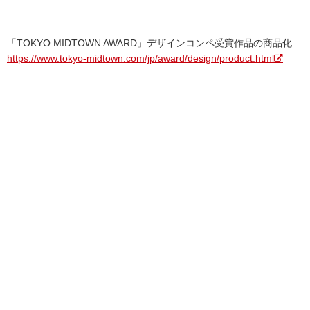
「TOKYO MIDTOWN AWARD」デザインコンペ受賞作品の商品化
https://www.tokyo-midtown.com/jp/award/design/product.html