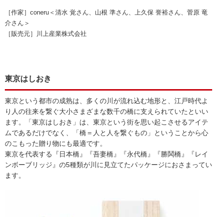
［作家］coneru＜清水 覚さん、山根 準さん、上久保 誉裕さん、菅原 竜
介さん＞
［販売元］川上産業株式会社
東京はしおき
東京という都市の成熟は、多くの川が流れ込む地形と、江戸時代よ
り人の往来を繋ぐ大小さまざまな数千の橋に支えられていたといい
ます。「東京はしおき」は、東京という街を思い起こさせるアイテ
ムであるだけでなく、「橋＝人と人を繋ぐもの」ということから心
のこもった贈り物にも最適です。
東京を代表する『日本橋』『吾妻橋』『永代橋』『勝鬨橋』『レイ
ンボーブリッジ』の5種類が川に見立てたパッケージにおさまってい
ます。