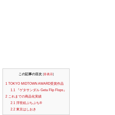
この記事の目次
[
非表示
]
1
TOKYO MIDTOWN AWARD受賞作品
1.1
『ゲタサンダル Geta Flip Flops』
2
これまでの商品化実績
2.1
浮世絵ぷちぷち®
2.2
東京はしおき