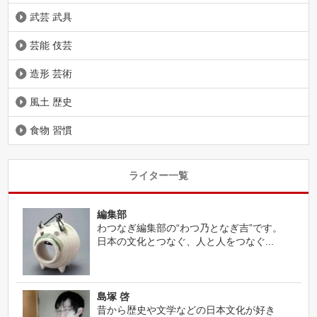
武芸 武具
芸能 伎芸
造形 芸術
風土 歴史
食物 習慣
ライター一覧
編集部
わつなぎ編集部の“わつ乃となぎ吉”です。
日本の文化とつなぐ、人と人をつなぐ...
島塚 啓
昔から歴史や文学などの日本文化が好き