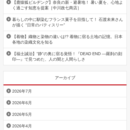
【鹿猿狐ビルヂング】奈良の新・避暑地！ 暑い夏を、心地よ
く過ごす知恵を提案［中川政七商店］
暮らしの中に馴染むフランス菓子を目指して！ 石渡未来さん
が描く “日常のパティスリー”
【着物】織物と染物の違いは!? 着物に宿る土地の記憶。日本
各地の染織文化を知る
【福士誠治】“静”の奥に宿る覚悟！『DEAD END ―羅刹の刻
印―』で見つめた、人の闇と人間らしさ
アーカイブ
2026年7月
2026年6月
2026年5月
2026年4月