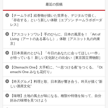
最近の投稿
【チームラボ】絵巻物が描いた世界を、デジタルで描く。
「存在する」という新しい体験［エプソン チームラボボーダ
レス］
【アスコットソワレ】手のひらに、日本の風景を！ 「Art of
Living（アートのある暮らし）」体験［アスコット丸の内東
京］
【日本美術のとびら】「今日のあなたに会ってほしい一作」
が待っている！ 新しい文化財との出会い［東京国立博物館］
【Otemachi One】大手町に、“一息つける夜”をつくる。『Ot
emachi One みなも花灯り』
【吟天グルメ】料理と歌、日本酒が響き合う。吟天が描く“新
しい酒席文化”
【味噌】土地の風土が味になる。種類や特徴を知って、自分
好みの味噌を見つけよう