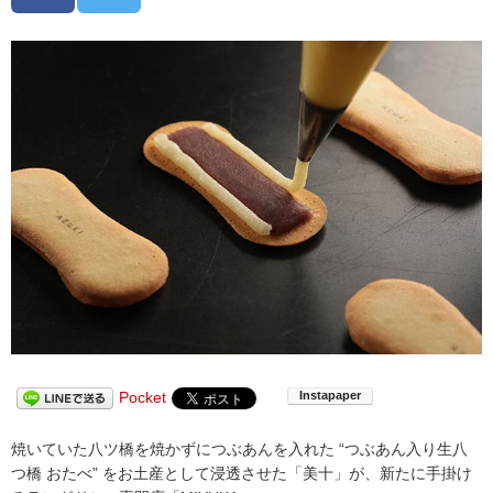
Pocket
焼いていた八ツ橋を焼かずにつぶあんを入れた “つぶあん入り生八
つ橋 おたべ” をお土産として浸透させた「美十」が、新たに手掛け