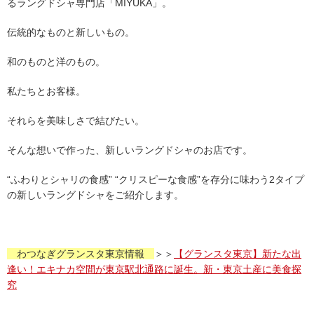
るラングドシャ専門店「MIYUKA」。
伝統的なものと新しいもの。
和のものと洋のもの。
私たちとお客様。
それらを美味しさで結びたい。
そんな想いで作った、新しいラングドシャのお店です。
“ふわりとシャリの食感” “クリスピーな食感”を存分に味わう2タイプ
の新しいラングドシャをご紹介します。
わつなぎグランスタ東京情報
＞＞
【グランスタ東京】新たな出
逢い！エキナカ空間が東京駅北通路に誕生。新・東京土産に美食探
究