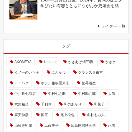
1984年12月21日生。2014年、長岡の歴史を
学びたい有志とともにながおか史遊会を結...
ライター一覧
タグ
AKOMEYA
kimono
かきあげ畑三朗
かき氷
くノ一のいち子
ぶんかつ
グランスタ東京
トーハク
ホテル雅叙園東京
世界遺産
中川政七商店
中村七之助
中村勘九郎
人気
六角精児
千利休
和のあかり
和菓子
喜安伸彦
国宝
尾上松也
山村もみ夫。
山種美術館
工藤史子
広島国際映画祭
忍者