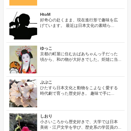
HtoM
好奇心の赴くまま、現在進行形で趣味を広
げています。 最近は日本文化の素晴ら...
ゆっこ
京都の町屋に住むおばあちゃんっ子だった
頃から、和の物が大好きでした。炬燵に当...
ぷぷこ
ひたすら日本文化と動物をこよなく愛する
時代劇で育った歴史好き。 趣味で手に...
しおり
小さいころから歴史好きで、大学では日本
美術・江戸文学を学び、歴史系の学芸員の...