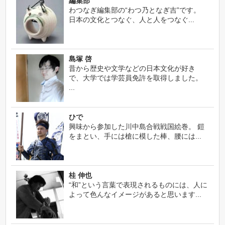
編集部
わつなぎ編集部の“わつ乃となぎ吉”です。
日本の文化とつなぐ、人と人をつなぐ...
島塚 啓
昔から歴史や文学などの日本文化が好き
で、大学では学芸員免許を取得しました。
...
ひで
興味から参加した川中島合戦戦国絵巻。 鎧
をまとい、手には槍に模した棒、腰には...
桂 伸也
“和”という言葉で表現されるものには、人に
よって色んなイメージがあると思います...