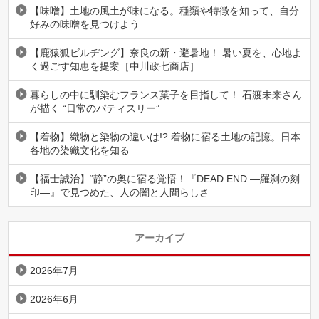
【味噌】土地の風土が味になる。種類や特徴を知って、自分
好みの味噌を見つけよう
【鹿猿狐ビルヂング】奈良の新・避暑地！ 暑い夏を、心地よ
く過ごす知恵を提案［中川政七商店］
暮らしの中に馴染むフランス菓子を目指して！ 石渡未来さん
が描く “日常のパティスリー”
【着物】織物と染物の違いは!? 着物に宿る土地の記憶。日本
各地の染織文化を知る
【福士誠治】“静”の奥に宿る覚悟！『DEAD END ―羅刹の刻
印―』で見つめた、人の闇と人間らしさ
アーカイブ
2026年7月
2026年6月