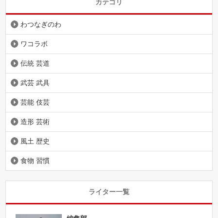
カテゴリ
わつなぎのわ
ワコラボ
伝統 芸道
武芸 武具
芸能 伎芸
造形 芸術
風土 歴史
食物 習慣
ライター一覧