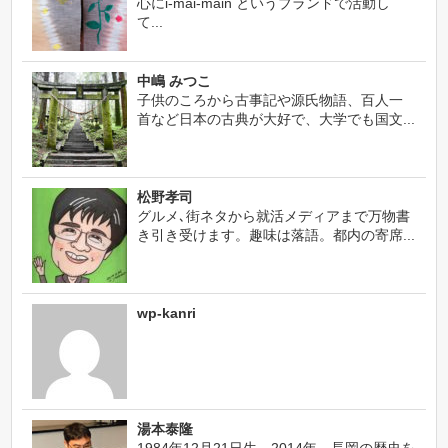
心にi-mai-main というブランドで活動し
て...
中嶋 みつこ
子供のころから古事記や源氏物語、百人一
首など日本の古典が大好で、大学でも国文...
松野孝司
グルメ､街ネタから就活メディアまで万物書
き引き受けます。趣味は落語。都内の寄席...
wp-kanri
湯本泰隆