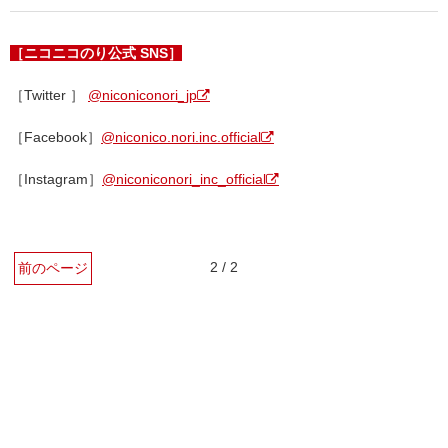
［ニコニコのり公式 SNS］
［Twitter ］
@niconiconori_jp
［Facebook］
@niconico.nori.inc.official
［Instagram］
@niconiconori_inc_official
2 / 2
前のページ