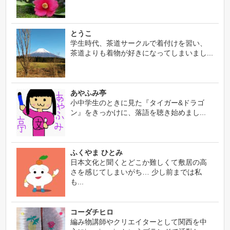
とうこ
学生時代、茶道サークルで着付けを習い、
茶道よりも着物が好きになってしまいまし...
あやふみ亭
小中学生のときに見た『タイガー&ドラゴ
ン』をきっかけに、落語を聴き始めまし...
ふくやま ひとみ
日本文化と聞くとどこか難しくて敷居の高
さを感じてしまいがち… 少し前までは私
も...
コーダチヒロ
編み物講師やクリエイターとして関西を中