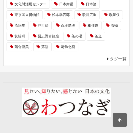
文化財活用センター
日本舞踊
日本酒
東京国立博物館
松本幸四郎
歌川広重
歌舞伎
流鏑馬
浮世絵
百段階段
相撲道
着物
箕輪町
習志野青龍窟
茶の湯
茶道
落合亜美
落語
葛飾北斎
タグ一覧