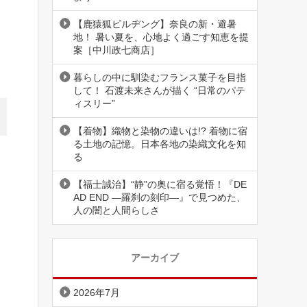
【鹿猿狐ビルヂング】奈良の新・避暑
地！ 暑い夏を、心地よく過ごす知恵を提
案［中川政七商店］
暮らしの中に馴染むフランス菓子を目指
して！ 石渡未来さんが描く “日常のパテ
ィスリー”
【着物】織物と染物の違いは!? 着物に宿
る土地の記憶。日本各地の染織文化を知
る
【福士誠治】“静”の奥に宿る覚悟！『DE
AD END ―羅刹の刻印―』で見つめた、
人の闇と人間らしさ
アーカイブ
2026年7月