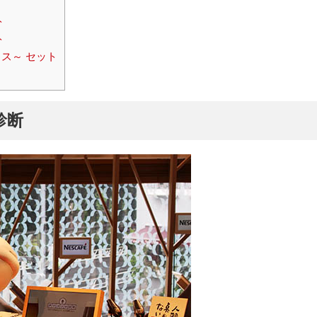
ト
ト
ス～ セット
診断