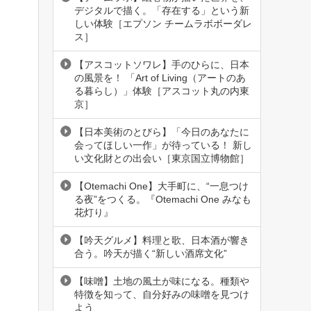
デジタルで描く。「存在する」という新
しい体験［エプソン チームラボボーダレ
ス］
【アスコットソワレ】手のひらに、日本
の風景を！ 「Art of Living（アートのあ
る暮らし）」体験［アスコット丸の内東
京］
【日本美術のとびら】「今日のあなたに
会ってほしい一作」が待っている！ 新し
い文化財との出会い［東京国立博物館］
【Otemachi One】大手町に、“一息つけ
る夜”をつくる。『Otemachi One みなも
花灯り』
【吟天グルメ】料理と歌、日本酒が響き
合う。吟天が描く“新しい酒席文化”
【味噌】土地の風土が味になる。種類や
特徴を知って、自分好みの味噌を見つけ
よう