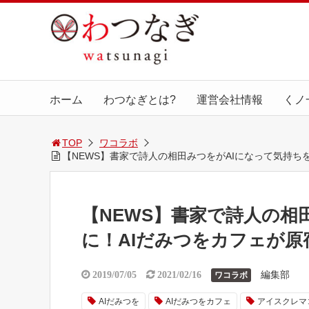
ホーム
わつなぎとは?
運営会社情報
くノ
TOP
ワコラボ
【NEWS】書家で詩人の相田みつをがAIになって気持ち
【NEWS】書家で詩人の相
に！AIだみつをカフェが
編集部
2019/07/05
2021/02/16
ワコラボ
AIだみつを
AIだみつをカフェ
アイスクレマ