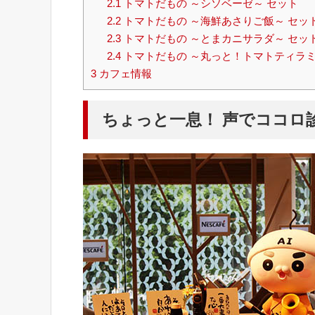
2.1
トマトだもの ～シソベーゼ～ セット
2.2
トマトだもの ～海鮮あさりご飯～ セッ
2.3
トマトだもの ～とまカニサラダ～ セッ
2.4
トマトだもの ～丸っと！トマトティラミ
3
カフェ情報
ちょっと一息！ 声でココロ