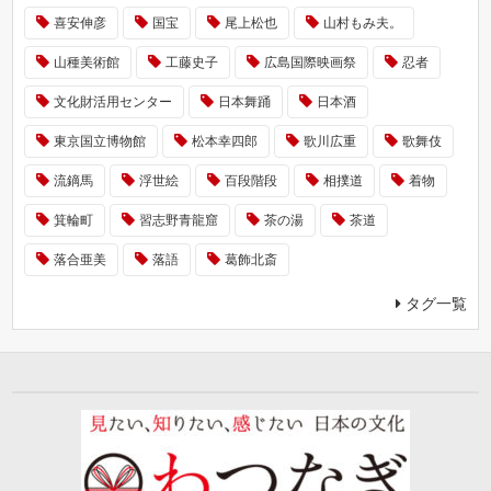
喜安伸彦
国宝
尾上松也
山村もみ夫。
山種美術館
工藤史子
広島国際映画祭
忍者
文化財活用センター
日本舞踊
日本酒
東京国立博物館
松本幸四郎
歌川広重
歌舞伎
流鏑馬
浮世絵
百段階段
相撲道
着物
箕輪町
習志野青龍窟
茶の湯
茶道
落合亜美
落語
葛飾北斎
タグ一覧