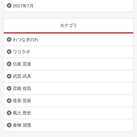
2017年7月
カテゴリ
わつなぎのわ
ワコラボ
伝統 芸道
武芸 武具
芸能 伎芸
造形 芸術
風土 歴史
食物 習慣