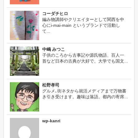
コーダチヒロ
編み物講師やクリエイターとして関西を中
心にi-mai-main というブランドで活動し
て...
中嶋 みつこ
子供のころから古事記や源氏物語、百人一
首など日本の古典が大好で、大学でも国文...
松野孝司
グルメ､街ネタから就活メディアまで万物書
き引き受けます。趣味は落語。都内の寄席...
wp-kanri