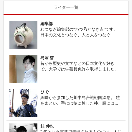
ライター一覧
編集部
わつなぎ編集部の“わつ乃となぎ吉”です。
日本の文化とつなぐ、人と人をつなぐ...
島塚 啓
昔から歴史や文学などの日本文化が好き
で、大学では学芸員免許を取得しました。
...
ひで
興味から参加した川中島合戦戦国絵巻。 鎧
をまとい、手には槍に模した棒、腰には...
桂 伸也
“和”という言葉で表現されるものには、人に