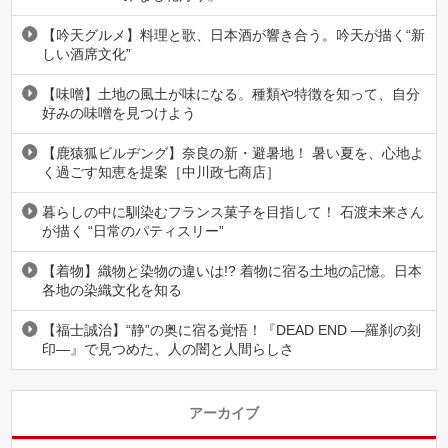
【吟天グルメ】料理と歌、日本酒が響き合う。吟天が描く“新
しい酒席文化”
【味噌】土地の風土が味になる。種類や特徴を知って、自分
好みの味噌を見つけよう
【鹿猿狐ビルヂング】奈良の新・避暑地！ 暑い夏を、心地よ
く過ごす知恵を提案［中川政七商店］
暮らしの中に馴染むフランス菓子を目指して！ 石渡未来さん
が描く “日常のパティスリー”
【着物】織物と染物の違いは!? 着物に宿る土地の記憶。日本
各地の染織文化を知る
【福士誠治】“静”の奥に宿る覚悟！『DEAD END ―羅刹の刻
印―』で見つめた、人の闇と人間らしさ
アーカイブ