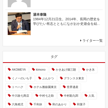
湯本泰隆
1984年12月21日生。2014年、長岡の歴史を
学びたい有志とともにながおか史遊会を結...
ライター一覧
タグ
AKOMEYA
kimono
かきあげ畑三朗
かき氷
くノ一のいち子
ぶんかつ
グランスタ東京
トーハク
ホテル雅叙園東京
世界遺産
中川政七商店
中村七之助
中村勘九郎
人気
六角精児
千利休
和のあかり
和菓子