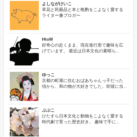
よしながけいこ
草花と民藝品と本と晩酌をこよなく愛する
ライター兼ブロガー
HtoM
好奇心の赴くまま、現在進行形で趣味を広
げています。 最近は日本文化の素晴ら...
ゆっこ
京都の町屋に住むおばあちゃんっ子だった
頃から、和の物が大好きでした。炬燵に当...
ぷぷこ
ひたすら日本文化と動物をこよなく愛する
時代劇で育った歴史好き。 趣味で手に...