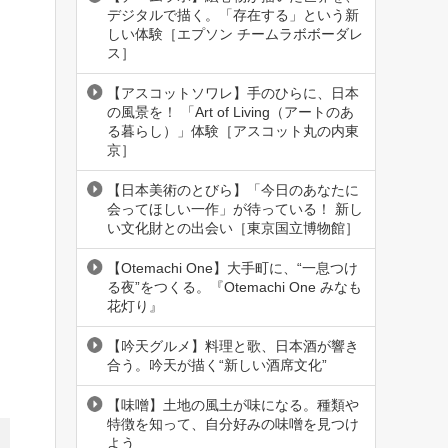
デジタルで描く。「存在する」という新
しい体験［エプソン チームラボボーダレ
ス］
【アスコットソワレ】手のひらに、日本
の風景を！ 「Art of Living（アートのあ
る暮らし）」体験［アスコット丸の内東
京］
【日本美術のとびら】「今日のあなたに
会ってほしい一作」が待っている！ 新し
。
い文化財との出会い［東京国立博物館］
【Otemachi One】大手町に、“一息つけ
る夜”をつくる。『Otemachi One みなも
花灯り』
【吟天グルメ】料理と歌、日本酒が響き
合う。吟天が描く“新しい酒席文化”
【味噌】土地の風土が味になる。種類や
特徴を知って、自分好みの味噌を見つけ
よう