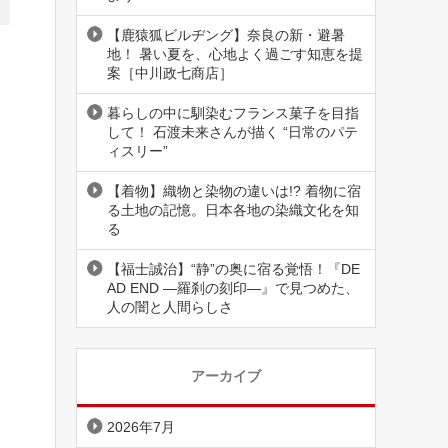
【鹿猿狐ビルヂング】奈良の新・避暑
地！ 暑い夏を、心地よく過ごす知恵を提
案［中川政七商店］
暮らしの中に馴染むフランス菓子を目指
して！ 石渡未来さんが描く “日常のパテ
ィスリー”
【着物】織物と染物の違いは!? 着物に宿
る土地の記憶。日本各地の染織文化を知
る
、
【福士誠治】“静”の奥に宿る覚悟！『DE
AD END ―羅刹の刻印―』で見つめた、
人の闇と人間らしさ
アーカイブ
2026年7月