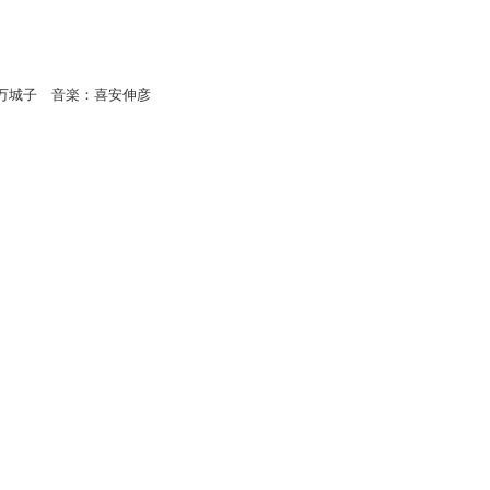
万城子 音楽：喜安伸彦