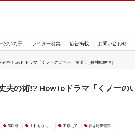
一のいち子
ライター募集
広告掲載
お問い合わせ
術!? HowToドラマ「くノ一のいち子」第3話［孤独感解消］
夫の術!? HowToドラマ「くノ一の
孤独感
山村もみ夫。
工藤史子
習志野青龍窟