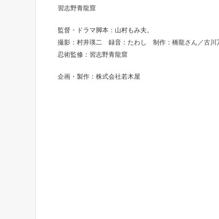
習志野青龍窟
監督・ドラマ脚本：山村もみ夫。
撮影：村井瑛二 録音：たわし 制作：橋龍さん／古川
忍術監修：習志野青龍窟
企画・製作：株式会社若木屋