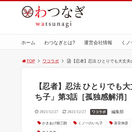
ホーム
わつなぎとは?
運営会社情報
くノ
TOP
ワコラボ
【忍者】忍法 ひとりでも大丈夫の
【忍者】忍法 ひとりでも大丈
ち子」第3話［孤独感解消］
編集部
2021/12/27
2021/12/27
ワコラボ
かきあげ畑三朗
くノ一のいち子
喜安伸彦