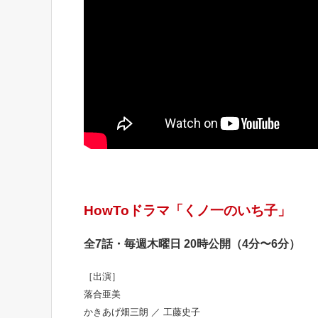
HowToドラマ「くノ一のいち子」
全7話・
毎週木曜日 20時公開（4分〜6分）
［出演］
落合亜美
かきあげ畑三朗 ／ 工藤史子