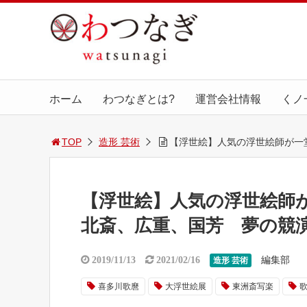
ホーム
わつなぎとは?
運営会社情報
くノ
TOP
造形 芸術
【浮世絵】人気の浮世絵師が一
【浮世絵】人気の浮世絵師
北斎、広重、国芳 夢の競
編集部
2019/11/13
2021/02/16
造形 芸術
喜多川歌麿
大浮世絵展
東洲斎写楽