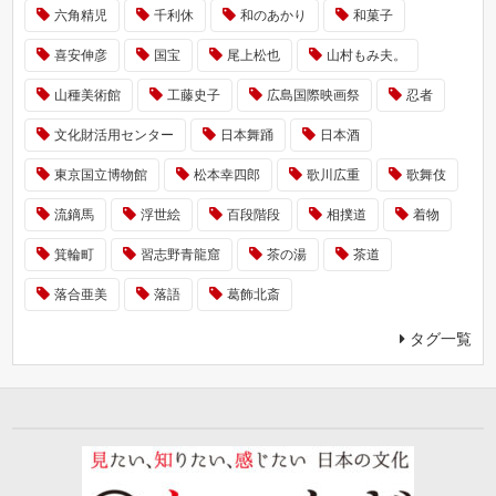
六角精児
千利休
和のあかり
和菓子
喜安伸彦
国宝
尾上松也
山村もみ夫。
山種美術館
工藤史子
広島国際映画祭
忍者
文化財活用センター
日本舞踊
日本酒
東京国立博物館
松本幸四郎
歌川広重
歌舞伎
流鏑馬
浮世絵
百段階段
相撲道
着物
箕輪町
習志野青龍窟
茶の湯
茶道
落合亜美
落語
葛飾北斎
タグ一覧