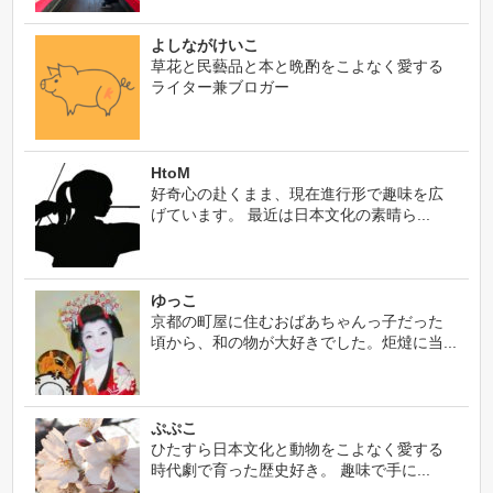
よしながけいこ
草花と民藝品と本と晩酌をこよなく愛する
ライター兼ブロガー
HtoM
好奇心の赴くまま、現在進行形で趣味を広
げています。 最近は日本文化の素晴ら...
ゆっこ
京都の町屋に住むおばあちゃんっ子だった
頃から、和の物が大好きでした。炬燵に当...
ぷぷこ
ひたすら日本文化と動物をこよなく愛する
時代劇で育った歴史好き。 趣味で手に...