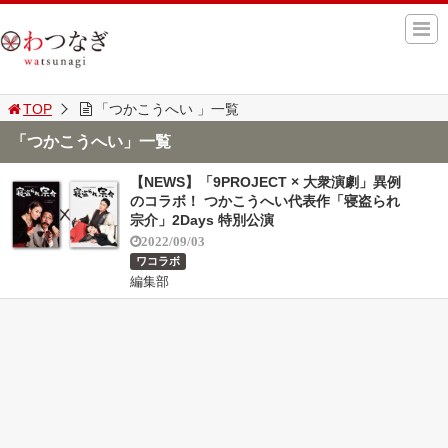
TOP
「つかこうへい 」一覧
「つかこうへい」一覧
【NEWS】「9PROJECT × 大衆演劇」異例
のコラボ！ つかこうへい代表作「寝盗られ
宗介」2Days 特別公演
2022/09/03
ワコラボ
編集部