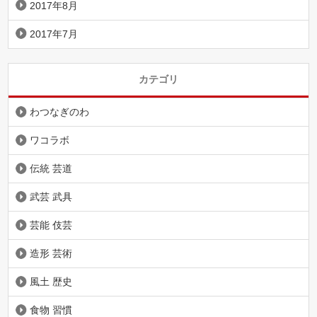
2017年8月
2017年7月
カテゴリ
わつなぎのわ
ワコラボ
伝統 芸道
武芸 武具
芸能 伎芸
造形 芸術
風土 歴史
食物 習慣