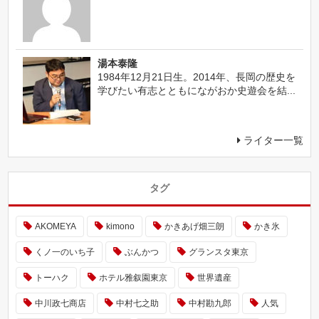
湯本泰隆
1984年12月21日生。2014年、長岡の歴史を
学びたい有志とともにながおか史遊会を結...
ライター一覧
タグ
AKOMEYA
kimono
かきあげ畑三朗
かき氷
くノ一のいち子
ぶんかつ
グランスタ東京
トーハク
ホテル雅叙園東京
世界遺産
中川政七商店
中村七之助
中村勘九郎
人気