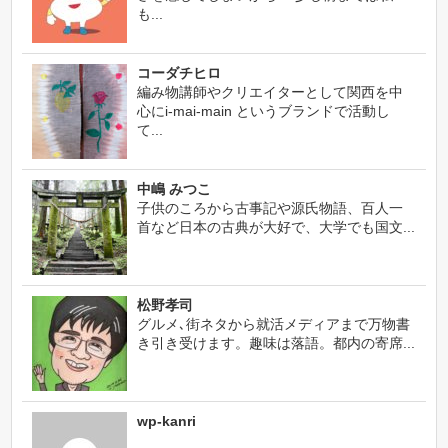
も...
コーダチヒロ
編み物講師やクリエイターとして関西を中
心にi-mai-main というブランドで活動し
て...
中嶋 みつこ
子供のころから古事記や源氏物語、百人一
首など日本の古典が大好で、大学でも国文...
松野孝司
グルメ､街ネタから就活メディアまで万物書
き引き受けます。趣味は落語。都内の寄席...
wp-kanri