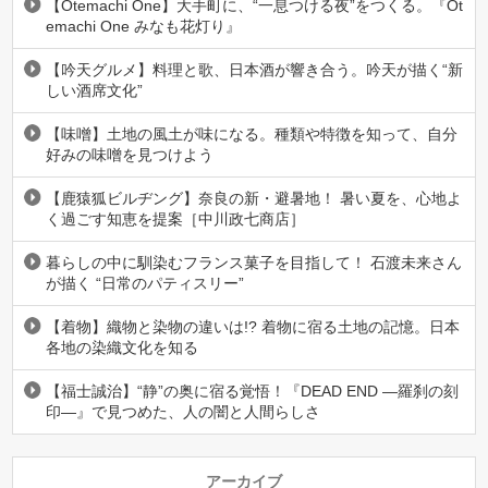
【Otemachi One】大手町に、“一息つける夜”をつくる。『Ot
emachi One みなも花灯り』
【吟天グルメ】料理と歌、日本酒が響き合う。吟天が描く“新
しい酒席文化”
【味噌】土地の風土が味になる。種類や特徴を知って、自分
好みの味噌を見つけよう
【鹿猿狐ビルヂング】奈良の新・避暑地！ 暑い夏を、心地よ
く過ごす知恵を提案［中川政七商店］
暮らしの中に馴染むフランス菓子を目指して！ 石渡未来さん
が描く “日常のパティスリー”
【着物】織物と染物の違いは!? 着物に宿る土地の記憶。日本
各地の染織文化を知る
【福士誠治】“静”の奥に宿る覚悟！『DEAD END ―羅刹の刻
印―』で見つめた、人の闇と人間らしさ
アーカイブ