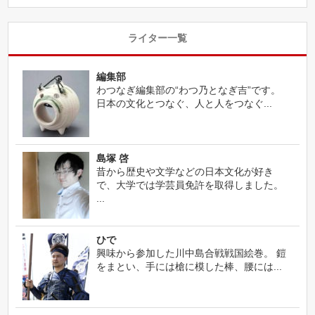
ライター一覧
編集部
わつなぎ編集部の“わつ乃となぎ吉”です。
日本の文化とつなぐ、人と人をつなぐ...
島塚 啓
昔から歴史や文学などの日本文化が好き
で、大学では学芸員免許を取得しました。
...
ひで
興味から参加した川中島合戦戦国絵巻。 鎧
をまとい、手には槍に模した棒、腰には...