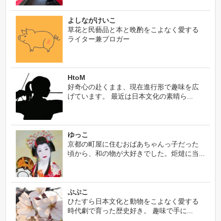
よしながけいこ
草花と民藝品と本と晩酌をこよなく愛する
ライター兼ブロガー
HtoM
好奇心の赴くまま、現在進行形で趣味を広
げています。 最近は日本文化の素晴ら...
ゆっこ
京都の町屋に住むおばあちゃんっ子だった
頃から、和の物が大好きでした。炬燵に当...
ぷぷこ
ひたすら日本文化と動物をこよなく愛する
時代劇で育った歴史好き。 趣味で手に...