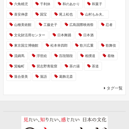
六角精児
千利休
和のあかり
和菓子
喜安伸彦
国宝
尾上松也
山村もみ夫。
山種美術館
工藤史子
広島国際映画祭
忍者
文化財活用センター
日本舞踊
日本酒
東京国立博物館
松本幸四郎
歌川広重
歌舞伎
流鏑馬
浮世絵
百段階段
相撲道
着物
箕輪町
習志野青龍窟
茶の湯
茶道
落合亜美
落語
葛飾北斎
タグ一覧