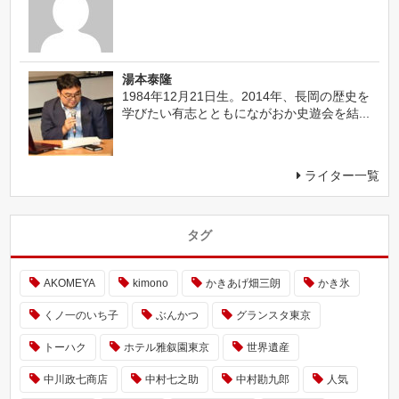
湯本泰隆
1984年12月21日生。2014年、長岡の歴史を
学びたい有志とともにながおか史遊会を結...
ライター一覧
タグ
AKOMEYA
kimono
かきあげ畑三朗
かき氷
くノ一のいち子
ぶんかつ
グランスタ東京
トーハク
ホテル雅叙園東京
世界遺産
中川政七商店
中村七之助
中村勘九郎
人気