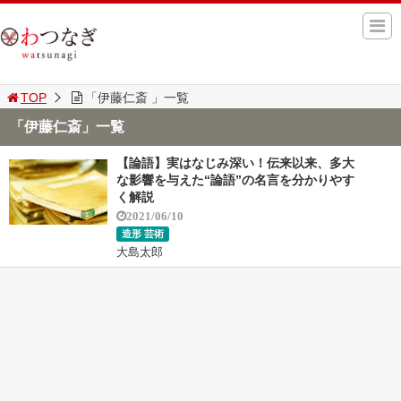
TOP
「伊藤仁斎 」一覧
「伊藤仁斎」一覧
【論語】実はなじみ深い！伝来以来、多大
な影響を与えた“論語”の名言を分かりやす
く解説
2021/06/10
造形 芸術
大島太郎