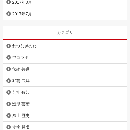
2017年8月
2017年7月
カテゴリ
わつなぎのわ
ワコラボ
伝統 芸道
武芸 武具
芸能 伎芸
造形 芸術
風土 歴史
食物 習慣