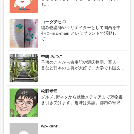
も...
コーダチヒロ
編み物講師やクリエイターとして関西を中
心にi-mai-main というブランドで活動し
て...
中嶋 みつこ
子供のころから古事記や源氏物語、百人一
首など日本の古典が大好で、大学でも国文...
松野孝司
グルメ､街ネタから就活メディアまで万物書
き引き受けます。趣味は落語。都内の寄席...
wp-kanri