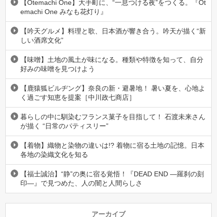
【Otemachi One】大手町に、“一息つける夜”をつくる。『Ot
emachi One みなも花灯り』
【吟天グルメ】料理と歌、日本酒が響き合う。吟天が描く“新
しい酒席文化”
【味噌】土地の風土が味になる。種類や特徴を知って、自分
好みの味噌を見つけよう
【鹿猿狐ビルヂング】奈良の新・避暑地！ 暑い夏を、心地よ
く過ごす知恵を提案［中川政七商店］
暮らしの中に馴染むフランス菓子を目指して！ 石渡未来さん
が描く “日常のパティスリー”
【着物】織物と染物の違いは!? 着物に宿る土地の記憶。日本
各地の染織文化を知る
【福士誠治】“静”の奥に宿る覚悟！『DEAD END ―羅刹の刻
印―』で見つめた、人の闇と人間らしさ
アーカイブ