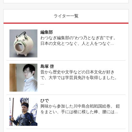
ライター一覧
編集部
わつなぎ編集部の“わつ乃となぎ吉”です。
日本の文化とつなぐ、人と人をつなぐ...
島塚 啓
昔から歴史や文学などの日本文化が好き
で、大学では学芸員免許を取得しました。
...
ひで
興味から参加した川中島合戦戦国絵巻。 鎧
をまとい、手には槍に模した棒、腰には...