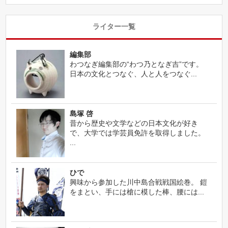
ライター一覧
編集部
わつなぎ編集部の“わつ乃となぎ吉”です。
日本の文化とつなぐ、人と人をつなぐ...
島塚 啓
昔から歴史や文学などの日本文化が好き
で、大学では学芸員免許を取得しました。
...
ひで
興味から参加した川中島合戦戦国絵巻。 鎧
をまとい、手には槍に模した棒、腰には...