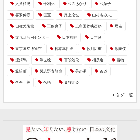
六角精児
千利休
和のあかり
和菓子
喜安伸彦
国宝
尾上松也
山村もみ夫。
山種美術館
工藤史子
広島国際映画祭
忍者
文化財活用センター
日本舞踊
日本酒
東京国立博物館
松本幸四郎
歌川広重
歌舞伎
流鏑馬
浮世絵
百段階段
相撲道
着物
箕輪町
習志野青龍窟
茶の湯
茶道
落合亜美
落語
葛飾北斎
タグ一覧