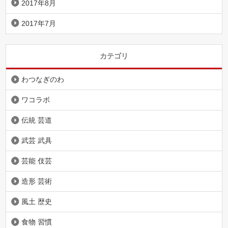
2017年8月
2017年7月
カテゴリ
わつなぎのわ
ワコラボ
伝統 芸道
武芸 武具
芸能 伎芸
造形 芸術
風土 歴史
食物 習慣