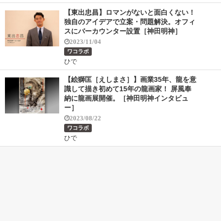
【東出忠昌】ロマンがないと面白くない！
独自のアイデアで立案・問題解決。オフィ
スにバーカウンター設置［神田明神］
2023/11/04
ワコラボ
ひで
【絵獅匡［えしまさ］】画業35年、龍を意
識して描き初めて15年の龍画家！ 屏風奉
納に龍画展開催。［神田明神インタビュ
ー］
2023/08/22
ワコラボ
ひで