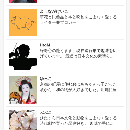
よしながけいこ
草花と民藝品と本と晩酌をこよなく愛する
ライター兼ブロガー
HtoM
好奇心の赴くまま、現在進行形で趣味を広
げています。 最近は日本文化の素晴ら...
ゆっこ
京都の町屋に住むおばあちゃんっ子だった
頃から、和の物が大好きでした。炬燵に当...
ぷぷこ
ひたすら日本文化と動物をこよなく愛する
時代劇で育った歴史好き。 趣味で手に...