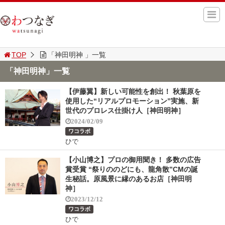
TOP
「神田明神 」一覧
「神田明神」一覧
【伊藤翼】新しい可能性を創出！ 秋葉原を
使用した“リアルプロモーション”実施、新
世代のプロレス仕掛け人［神田明神］
2024/02/09
ワコラボ
ひで
【小山博之】プロの御用聞き！ 多数の広告
賞受賞 “祭りののどにも、龍角散”CMの誕
生秘話。原風景に縁のあるお店［神田明
神］
2023/12/12
ワコラボ
ひで