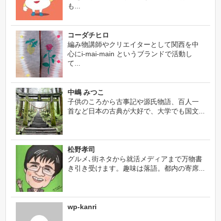
も...
コーダチヒロ
編み物講師やクリエイターとして関西を中
心にi-mai-main というブランドで活動し
て...
中嶋 みつこ
子供のころから古事記や源氏物語、百人一
首など日本の古典が大好で、大学でも国文...
松野孝司
グルメ､街ネタから就活メディアまで万物書
き引き受けます。趣味は落語。都内の寄席...
wp-kanri