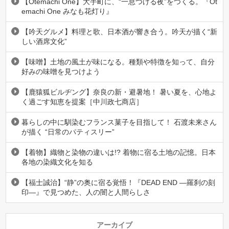
【Otemachi One】大手町に、“一息つける夜”をつくる。『Ot
emachi One みなも花灯り』
【吟天グルメ】料理と歌、日本酒が響き合う。吟天が描く“新
しい酒席文化”
【味噌】土地の風土が味になる。種類や特徴を知って、自分
好みの味噌を見つけよう
【鹿猿狐ビルヂング】奈良の新・避暑地！ 暑い夏を、心地よ
く過ごす知恵を提案［中川政七商店］
暮らしの中に馴染むフランス菓子を目指して！ 石渡未来さん
が描く “日常のパティスリー”
【着物】織物と染物の違いは!? 着物に宿る土地の記憶。日本
各地の染織文化を知る
【福士誠治】“静”の奥に宿る覚悟！『DEAD END ―羅刹の刻
印―』で見つめた、人の闇と人間らしさ
アーカイブ