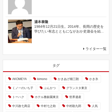
湯本泰隆
1984年12月21日生。2014年、長岡の歴史を
学びたい有志とともにながおか史遊会を結...
ライター一覧
タグ
AKOMEYA
kimono
かきあげ畑三朗
かき氷
くノ一のいち子
ぶんかつ
グランスタ東京
トーハク
ホテル雅叙園東京
世界遺産
中川政七商店
中村七之助
中村勘九郎
人気