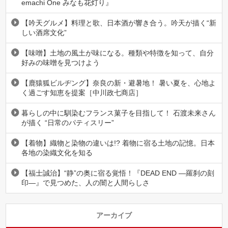
emachi One みなも花灯り』
【吟天グルメ】料理と歌、日本酒が響き合う。吟天が描く“新
しい酒席文化”
【味噌】土地の風土が味になる。種類や特徴を知って、自分
好みの味噌を見つけよう
【鹿猿狐ビルヂング】奈良の新・避暑地！ 暑い夏を、心地よ
く過ごす知恵を提案［中川政七商店］
暮らしの中に馴染むフランス菓子を目指して！ 石渡未来さん
が描く “日常のパティスリー”
【着物】織物と染物の違いは!? 着物に宿る土地の記憶。日本
各地の染織文化を知る
【福士誠治】“静”の奥に宿る覚悟！『DEAD END ―羅刹の刻
印―』で見つめた、人の闇と人間らしさ
アーカイブ