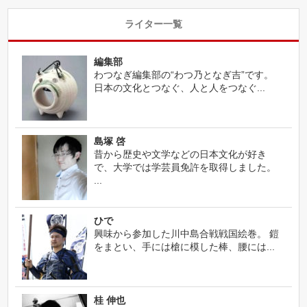
ライター一覧
編集部
わつなぎ編集部の“わつ乃となぎ吉”です。
日本の文化とつなぐ、人と人をつなぐ...
島塚 啓
昔から歴史や文学などの日本文化が好き
で、大学では学芸員免許を取得しました。
...
ひで
興味から参加した川中島合戦戦国絵巻。 鎧
をまとい、手には槍に模した棒、腰には...
桂 伸也