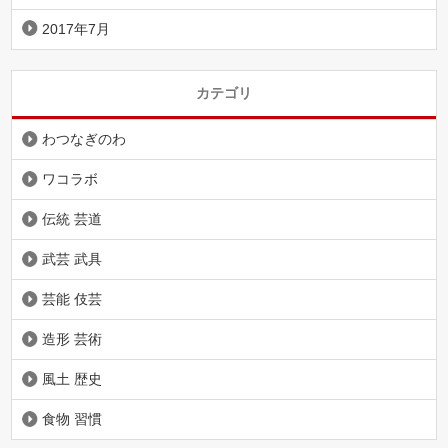
2017年7月
カテゴリ
わつなぎのわ
ワコラボ
伝統 芸道
武芸 武具
芸能 伎芸
造形 芸術
風土 歴史
食物 習慣