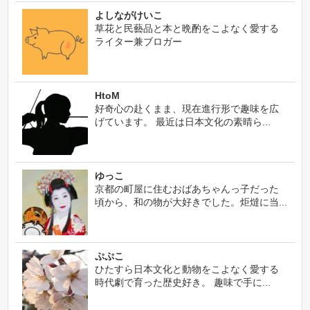
よしながけいこ
草花と民藝品と本と晩酌をこよなく愛する
ライター兼ブロガー
HtoM
好奇心の赴くまま、現在進行形で趣味を広
げています。 最近は日本文化の素晴ら...
ゆっこ
京都の町屋に住むおばあちゃんっ子だった
頃から、和の物が大好きでした。炬燵に当...
ぷぷこ
ひたすら日本文化と動物をこよなく愛する
時代劇で育った歴史好き。 趣味で手に...