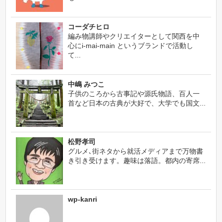
コーダチヒロ
編み物講師やクリエイターとして関西を中
心にi-mai-main というブランドで活動し
て...
中嶋 みつこ
子供のころから古事記や源氏物語、百人一
首など日本の古典が大好で、大学でも国文...
松野孝司
グルメ､街ネタから就活メディアまで万物書
き引き受けます。趣味は落語。都内の寄席...
wp-kanri