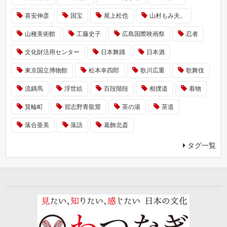
喜安伸彦
国宝
尾上松也
山村もみ夫。
山種美術館
工藤史子
広島国際映画祭
忍者
文化財活用センター
日本舞踊
日本酒
東京国立博物館
松本幸四郎
歌川広重
歌舞伎
流鏑馬
浮世絵
百段階段
相撲道
着物
箕輪町
習志野青龍窟
茶の湯
茶道
落合亜美
落語
葛飾北斎
タグ一覧