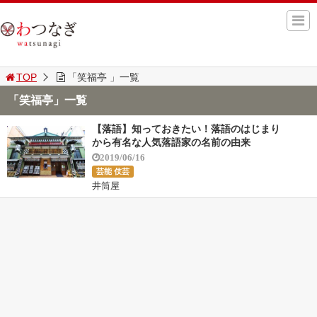
TOP
「笑福亭 」一覧
「笑福亭」一覧
【落語】知っておきたい！落語のはじまり
から有名な人気落語家の名前の由来
2019/06/16
芸能 伎芸
井筒屋