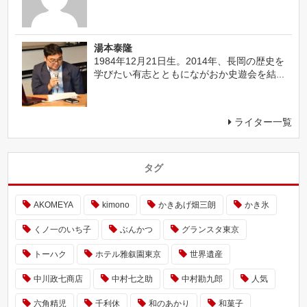
湯本泰隆
1984年12月21日生。2014年、長岡の歴史を
学びたい有志とともにながおか史遊会を結...
ライター一覧
タグ
AKOMEYA
kimono
かきあげ畑三朗
かき氷
くノ一のいち子
ぶんかつ
グランスタ東京
トーハク
ホテル雅叙園東京
世界遺産
中川政七商店
中村七之助
中村勘九郎
人気
六角精児
千利休
和のあかり
和菓子